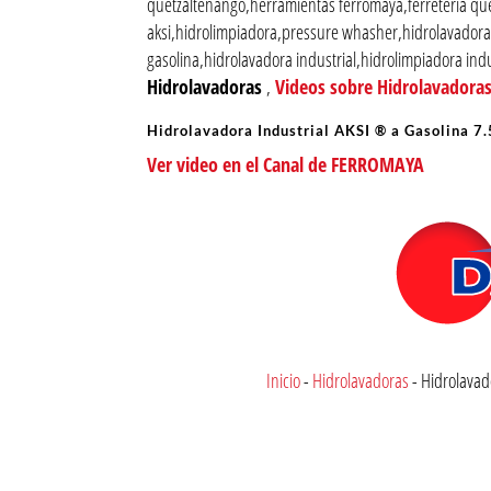
quetzaltenango,herramientas ferromaya,ferreteria qu
aksi,hidrolimpiadora,pressure whasher,hidrolavadora 
gasolina,hidrolavadora industrial,hidrolimpiadora indu
Hidrolavadoras
,
Videos sobre Hidrolavadora
Hidrolavadora Industrial AKSI ® a Gasolina 7
Ver video en el Canal de FERROMAYA
Inicio
-
Hidrolavadoras
-
Hidrolavad