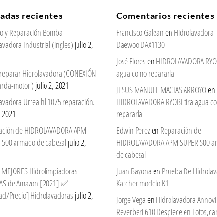
radas recientes
Comentarios recientes
cio y Reparación Bomba
Francisco Galean
en
Hidrolavadora
avadora Industrial (ingles)
julio 2,
Daewoo DAX1130
José Flores
en
HIDROLAVADORA RYOBI
reparar Hidrolavadora (CONEXIÓN
agua como repararla
arda-motor )
julio 2, 2021
JESUS MANUEL MACIAS ARROYO
en
avadora Urrea hl 1075 reparación.
HIDROLAVADORA RYOBI tira agua c
2, 2021
repararla
ación de HIDROLAVADORA APM
Edwin Perez
en
Reparación de
 500 armado de cabezal
julio 2,
HIDROLAVADORA APM SUPER 500 a
de cabezal
 7 MEJORES Hidrolimpiadoras
Juan Bayona
en
Prueba De Hidrola
AS de Amazon [2021] ✅
Karcher modelo K1
ad/Precio] Hidrolavadoras
julio 2,
Jorge Vega
en
Hidrolavadora Annovi
Reverberi 610 Despiece en Fotos,c