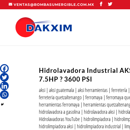
VENTAS@BOMBASUMERGIBLE.COM.MX
Hidrolavadora Industrial AK
7.5HP ? 3600 PSI
aksi
|
aksi guatemala
|
aksi herramientas
|
ferretería
ferreteria quetzaltenango
|
ferromaya
|
ferromaya qu
herramientas ferromaya
|
herramientas quetzaltenan
hidrolavadora a gasolina
|
hidrolavadora aksi
|
hidrol
Hidrolavadoras YouTube
|
hidrolimpiadora
|
hidrolimp
hidrolimpiadora aksi
|
hidrolimpiadora industrial
|
lim