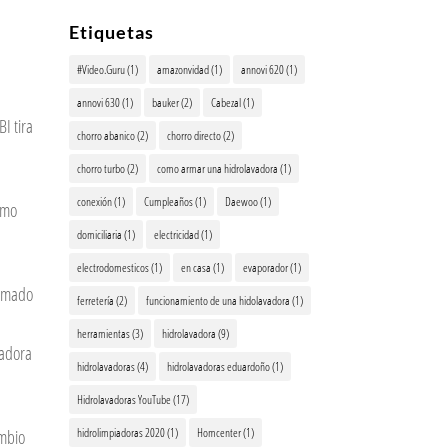
Etiquetas
#Video.Guru
(1)
amazonvidad
(1)
annovi 620
(1)
annovi 630
(1)
bauker
(2)
Cabezal
(1)
 tira
chorro abanico
(2)
chorro directo
(2)
chorro turbo
(2)
como armar una hidrolavadora
(1)
conexión
(1)
Cumpleaños
(1)
Daewoo
(1)
omo
domiciliaria
(1)
electricidad
(1)
electrodomesticos
(1)
en casa
(1)
evaporador
(1)
rmado
ferretería
(2)
funcionamiento de una hidolavadora
(1)
herramientas
(3)
hidrolavadora
(9)
vadora
hidrolavadoras
(4)
hidrolavadoras eduardoño
(1)
Hidrolavadoras YouTube
(17)
hidrolimpiadoras 2020
(1)
Homcenter
(1)
ambio