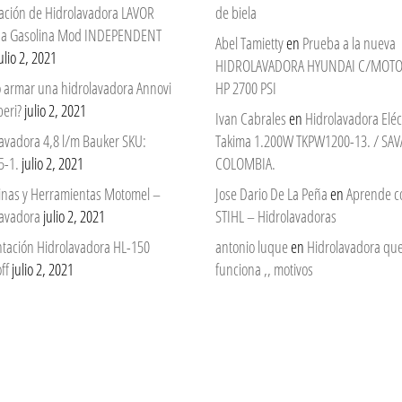
ación de Hidrolavadora LAVOR
de biela
 a Gasolina Mod INDEPENDENT
Abel Tamietty
en
Prueba a la nueva
ulio 2, 2021
HIDROLAVADORA HYUNDAI C/MOTO
 armar una hidrolavadora Annovi
HP 2700 PSI
eri?
julio 2, 2021
Ivan Cabrales
en
Hidrolavadora Eléc
avadora 4,8 l/m Bauker SKU:
Takima 1.200W TKPW1200-13. / SAV
5-1.
julio 2, 2021
COLOMBIA.
nas y Herramientas Motomel –
Jose Dario De La Peña
en
Aprende c
lavadora
julio 2, 2021
STIHL – Hidrolavadoras
ntación Hidrolavadora HL-150
antonio luque
en
Hidrolavadora qu
ff
julio 2, 2021
funciona ,, motivos