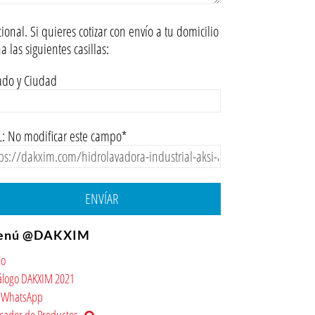
ional. Si quieres cotizar con envío a tu domicilio
na las siguientes casillas:
ado y Ciudad
: No modificar este campo*
ENVÍAR
enú @DAKXIM
io
álogo DAKXIM 2021
WhatsApp
cador de Productos