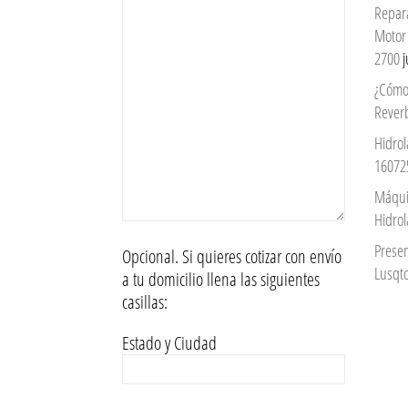
Repar
Motor
2700
j
¿Cómo
Reverb
Hidrol
16072
Máqui
Hidro
Prese
Opcional. Si quieres cotizar con envío
Lusqto
a tu domicilio llena las siguientes
casillas:
Estado y Ciudad