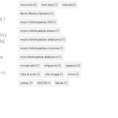
homecenter
(2)
home depot
(1)
industrial
(2)
Kärcher (Business Operation)
(1)
R 7
mejores hidrolimpiadoras 2020
(1)
mejores hidrolimpiadoras amazon
(1)
trica
mejores hidrolimpiadoras calidad precio
(1)
AKE
mejores hidrolimpiadoras economicas
(1)
on
mejor hidrolimpiadora calidad precio
(1)
mercado vial tv
(1)
refrigeración
(1)
reparacion
(2)
e no
Sellos de aceite
(1)
sellos de agua
(1)
servicio
(2)
sodimac
(3)
VQC0100
(1)
Válvulas
(1)