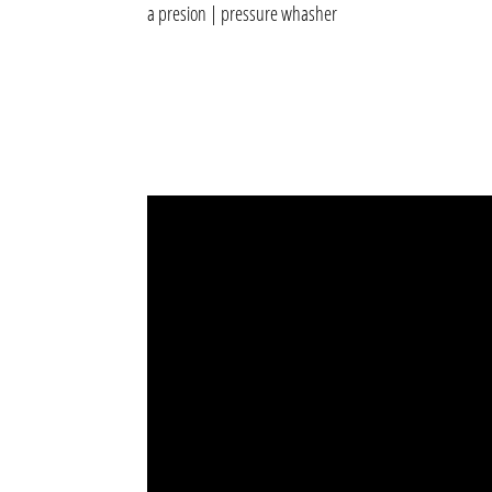
a presion
|
pressure whasher