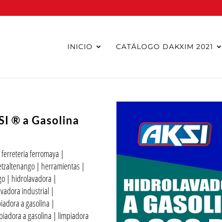
INICIO
CATÁLOGO DAKXIM 2021
SI ® a Gasolina
|
ferreteria ferromaya
|
etzaltenango
|
herramientas
|
go
|
hidrolavadora
|
avadora industrial
|
iadora a gasolina
|
piadora a gasolina
|
limpiadora