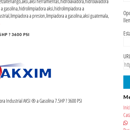
etzaltenango,aksi,aksi herramientas,hidrolavadora,hidrolavadora
a gasolina,hidrolimpiadora aksi,hidrolimpiadora a
Opc
strial,limpiadora a presion,limpiadora a gasolina,aksi guatemala,
lle
s
Est
.5HP ? 3600 PSI
URL
M
ora Industrial AKSI ® a Gasolina 7.5HP ? 3600 PSI
Inic
Cat
Bus