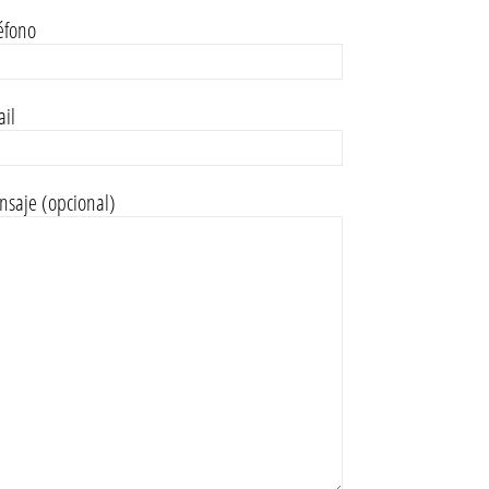
éfono
il
saje (opcional)