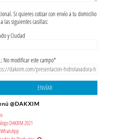
ional. Si quieres cotizar con envío a tu domicilio
na las siguientes casillas:
ado y Ciudad
: No modificar este campo*
ENVÍAR
enú @DAKXIM
io
álogo DAKXIM 2021
WhatsApp
cador de Productos