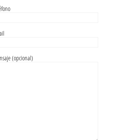
éfono
il
saje (opcional)