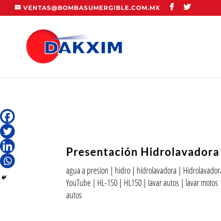
VENTAS@BOMBASUMERGIBLE.COM.MX
Presentación Hidrolavadora
agua a presion
|
hidro
|
hidrolavadora
|
Hidrolavadora
YouTube
|
HL-150
|
HL150
|
lavar autos
|
lavar motos
autos