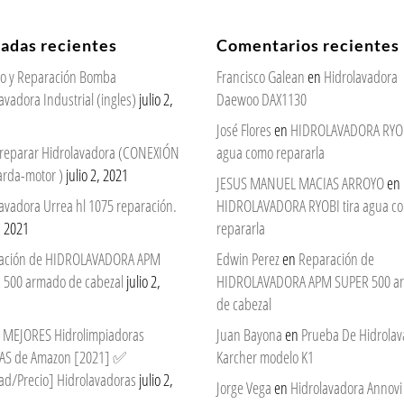
radas recientes
Comentarios recientes
cio y Reparación Bomba
Francisco Galean
en
Hidrolavadora
avadora Industrial (ingles)
julio 2,
Daewoo DAX1130
José Flores
en
HIDROLAVADORA RYOBI
reparar Hidrolavadora (CONEXIÓN
agua como repararla
arda-motor )
julio 2, 2021
JESUS MANUEL MACIAS ARROYO
en
avadora Urrea hl 1075 reparación.
HIDROLAVADORA RYOBI tira agua c
2, 2021
repararla
ación de HIDROLAVADORA APM
Edwin Perez
en
Reparación de
 500 armado de cabezal
julio 2,
HIDROLAVADORA APM SUPER 500 a
de cabezal
 7 MEJORES Hidrolimpiadoras
Juan Bayona
en
Prueba De Hidrola
AS de Amazon [2021] ✅
Karcher modelo K1
ad/Precio] Hidrolavadoras
julio 2,
Jorge Vega
en
Hidrolavadora Annovi