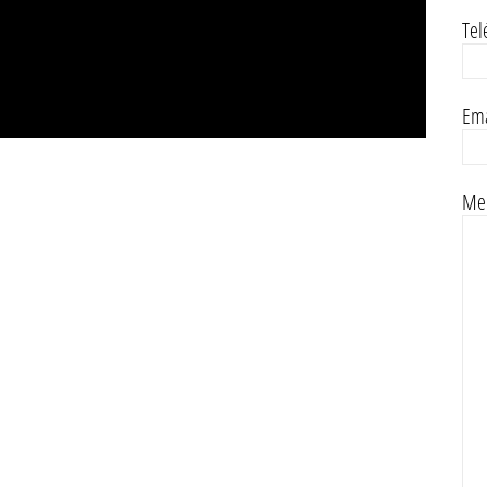
Tel
Ema
Men