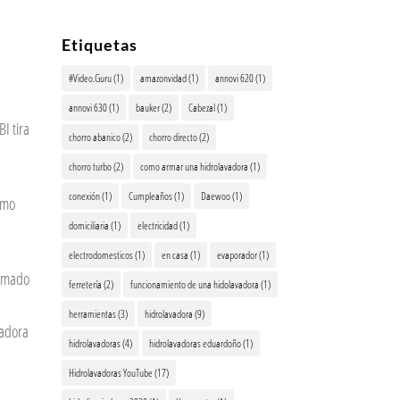
Etiquetas
#Video.Guru
(1)
amazonvidad
(1)
annovi 620
(1)
annovi 630
(1)
bauker
(2)
Cabezal
(1)
 tira
chorro abanico
(2)
chorro directo
(2)
chorro turbo
(2)
como armar una hidrolavadora
(1)
conexión
(1)
Cumpleaños
(1)
Daewoo
(1)
omo
domiciliaria
(1)
electricidad
(1)
electrodomesticos
(1)
en casa
(1)
evaporador
(1)
rmado
ferretería
(2)
funcionamiento de una hidolavadora
(1)
herramientas
(3)
hidrolavadora
(9)
vadora
hidrolavadoras
(4)
hidrolavadoras eduardoño
(1)
Hidrolavadoras YouTube
(17)