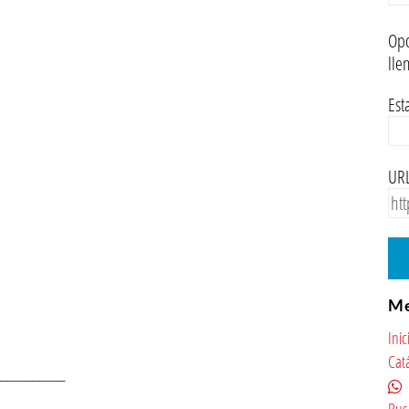
Opc
lle
Est
URL
M
Inic
Cat
___________
Bus