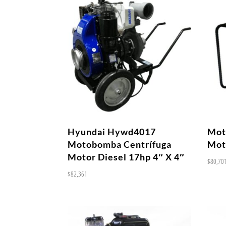
Hyundai Hywd4017
Mot
Motobomba Centrífuga
Mot
Motor Diesel 17hp 4″ X 4″
$
80,70
$
82,361