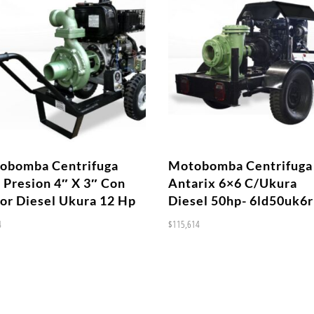
obomba Centrifuga
Motobomba Centrifuga
 Presion 4″ X 3″ Con
Antarix 6×6 C/Ukura
or Diesel Ukura 12 Hp
Diesel 50hp- 6ld50uk6r
4
$
115,614