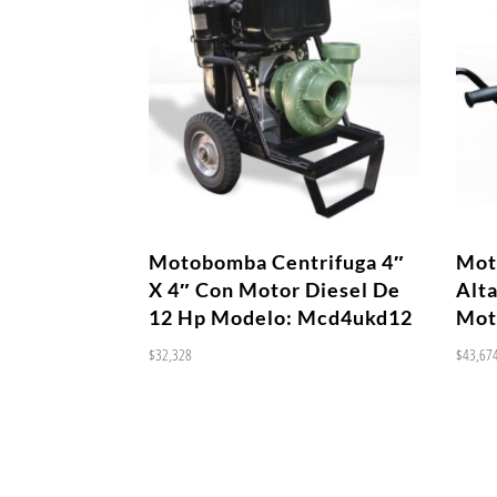
Motobomba Centrifuga 4″
Mot
X 4″ Con Motor Diesel De
Alta
12 Hp Modelo: Mcd4ukd12
Mot
$
32,328
$
43,67