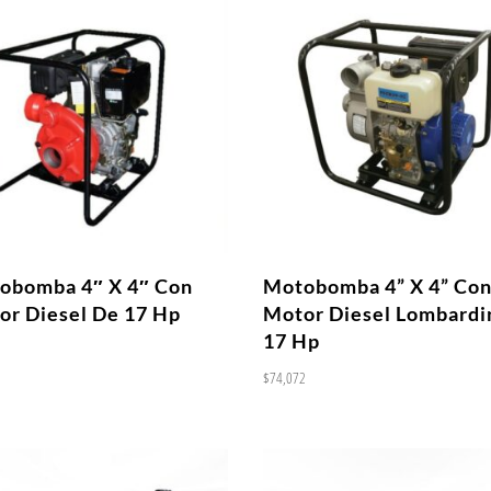
obomba 4″ X 4″ Con
Motobomba 4” X 4” Co
or Diesel De 17 Hp
Motor Diesel Lombardi
17 Hp
1
$
74,072