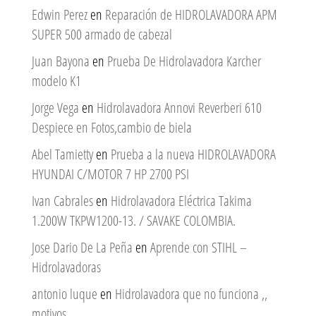
Edwin Perez
en
Reparación de HIDROLAVADORA APM
SUPER 500 armado de cabezal
Juan Bayona
en
Prueba De Hidrolavadora Karcher
modelo K1
Jorge Vega
en
Hidrolavadora Annovi Reverberi 610
Despiece en Fotos,cambio de biela
Abel Tamietty
en
Prueba a la nueva HIDROLAVADORA
HYUNDAI C/MOTOR 7 HP 2700 PSI
Ivan Cabrales
en
Hidrolavadora Eléctrica Takima
1.200W TKPW1200-13. / SAVAKE COLOMBIA.
Jose Dario De La Peña
en
Aprende con STIHL –
Hidrolavadoras
antonio luque
en
Hidrolavadora que no funciona ,,
motivos