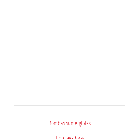
México
Teléfono
33 1245-9754
Videos
Bombas sumergibles
Hidrolavadoras