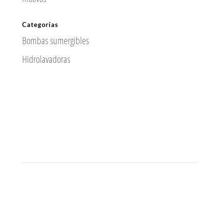
Categorías
Bombas sumergibles
Hidrolavadoras
Contacto
Av. Corona #465, esquina con Libertad.
Guadalajara, Jalisco