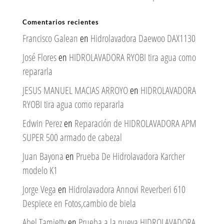
Comentarios recientes
Francisco Galean
en
Hidrolavadora Daewoo DAX1130
José Flores
en
HIDROLAVADORA RYOBI tira agua como
repararla
JESUS MANUEL MACIAS ARROYO
en
HIDROLAVADORA
RYOBI tira agua como repararla
Edwin Perez
en
Reparación de HIDROLAVADORA APM
SUPER 500 armado de cabezal
Juan Bayona
en
Prueba De Hidrolavadora Karcher
modelo K1
Jorge Vega
en
Hidrolavadora Annovi Reverberi 610
Despiece en Fotos,cambio de biela
Abel Tamietty
en
Prueba a la nueva HIDROLAVADORA