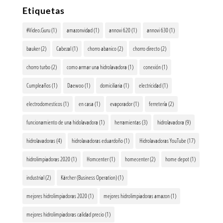
Etiquetas
#Video.Guru
(1)
amazonvidad
(1)
annovi 620
(1)
annovi 630
(1)
bauker
(2)
Cabezal
(1)
chorro abanico
(2)
chorro directo
(2)
chorro turbo
(2)
como armar una hidrolavadora
(1)
conexión
(1)
Cumpleaños
(1)
Daewoo
(1)
domiciliaria
(1)
electricidad
(1)
electrodomesticos
(1)
en casa
(1)
evaporador
(1)
ferretería
(2)
funcionamiento de una hidolavadora
(1)
herramientas
(3)
hidrolavadora
(9)
hidrolavadoras
(4)
hidrolavadoras eduardoño
(1)
Hidrolavadoras YouTube
(17)
hidrolimpiadoras 2020
(1)
Homcenter
(1)
homecenter
(2)
home depot
(1)
industrial
(2)
Kärcher (Business Operation)
(1)
mejores hidrolimpiadoras 2020
(1)
mejores hidrolimpiadoras amazon
(1)
mejores hidrolimpiadoras calidad precio
(1)