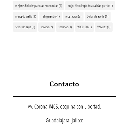
mejores hidrolimpiadoras economicas
(1)
mejor hidrolimpiadora calidad precio
(1)
mercado vial tv
(1)
refrigeración
(1)
reparacion
(2)
Sellos de aceite
(1)
sellos de agua
(1)
servicio
(2)
sodimac
(3)
VQC0100
(1)
Válvulas
(1)
Contacto
Av. Corona #465, esquina con Libertad.
Guadalajara, Jalisco