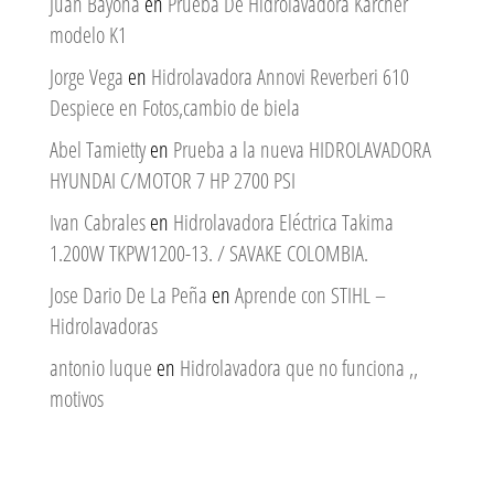
Juan Bayona
en
Prueba De Hidrolavadora Karcher
modelo K1
Jorge Vega
en
Hidrolavadora Annovi Reverberi 610
Despiece en Fotos,cambio de biela
Abel Tamietty
en
Prueba a la nueva HIDROLAVADORA
HYUNDAI C/MOTOR 7 HP 2700 PSI
Ivan Cabrales
en
Hidrolavadora Eléctrica Takima
1.200W TKPW1200-13. / SAVAKE COLOMBIA.
Jose Dario De La Peña
en
Aprende con STIHL –
Hidrolavadoras
antonio luque
en
Hidrolavadora que no funciona ,,
motivos