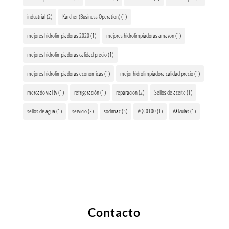
industrial
(2)
Kärcher (Business Operation)
(1)
mejores hidrolimpiadoras 2020
(1)
mejores hidrolimpiadoras amazon
(1)
mejores hidrolimpiadoras calidad precio
(1)
mejores hidrolimpiadoras economicas
(1)
mejor hidrolimpiadora calidad precio
(1)
mercado vial tv
(1)
refrigeración
(1)
reparacion
(2)
Sellos de aceite
(1)
sellos de agua
(1)
servicio
(2)
sodimac
(3)
VQC0100
(1)
Válvulas
(1)
Contacto