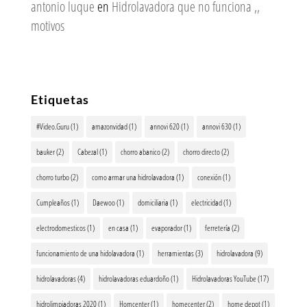
antonio luque
en
Hidrolavadora que no funciona ,,
motivos
Etiquetas
#Video.Guru
(1)
amazonvidad
(1)
annovi 620
(1)
annovi 630
(1)
bauker
(2)
Cabezal
(1)
chorro abanico
(2)
chorro directo
(2)
chorro turbo
(2)
como armar una hidrolavadora
(1)
conexión
(1)
Cumpleaños
(1)
Daewoo
(1)
domiciliaria
(1)
electricidad
(1)
electrodomesticos
(1)
en casa
(1)
evaporador
(1)
ferretería
(2)
funcionamiento de una hidolavadora
(1)
herramientas
(3)
hidrolavadora
(9)
hidrolavadoras
(4)
hidrolavadoras eduardoño
(1)
Hidrolavadoras YouTube
(17)
hidrolimpiadoras 2020
(1)
Homcenter
(1)
homecenter
(2)
home depot
(1)