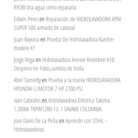
RYOBI tira agua como repararla
Edwin Perez
en
Reparación de HIDROLAVADORA APM
SUPER 500 armado de cabezal
Juan Bayona
en
Prueba De Hidrolavadora Karcher
modelo K1
Jorge Vega
en
Hidrolavadora Annovi Reverberi 610
Despiece en Fotos,cambio de biela
Abel Tamietty
en
Prueba a la nueva HIDROLAVADORA
HYUNDAI C/MOTOR 7 HP 2700 PSI
Ivan Cabrales
en
Hidrolavadora Eléctrica Takima
1.200W TKPW1200-13. / SAVAKE COLOMBIA.
Jose Dario De La Peña
en
Aprende con STIHL –
Hidrolavadoras