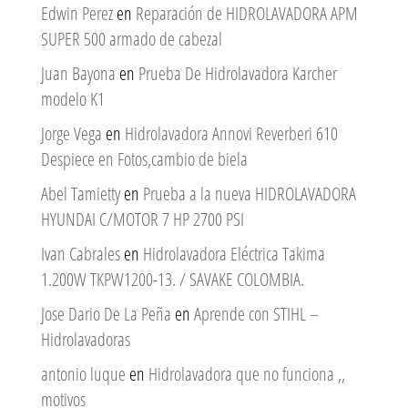
Edwin Perez
en
Reparación de HIDROLAVADORA APM
SUPER 500 armado de cabezal
Juan Bayona
en
Prueba De Hidrolavadora Karcher
modelo K1
Jorge Vega
en
Hidrolavadora Annovi Reverberi 610
Despiece en Fotos,cambio de biela
Abel Tamietty
en
Prueba a la nueva HIDROLAVADORA
HYUNDAI C/MOTOR 7 HP 2700 PSI
Ivan Cabrales
en
Hidrolavadora Eléctrica Takima
1.200W TKPW1200-13. / SAVAKE COLOMBIA.
Jose Dario De La Peña
en
Aprende con STIHL –
Hidrolavadoras
antonio luque
en
Hidrolavadora que no funciona ,,
motivos