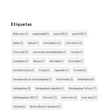
Etiquetas
#Video.Guru
(1)
amazonvidad
(1)
annovi 620
(1)
annovi 630
(1)
bauker
(2)
Cabezal
(1)
chorro abanico
(2)
chorro directo
(2)
chorro turbo
(2)
como armar una hidrolavadora
(1)
conexión
(1)
Cumpleaños
(1)
Daewoo
(1)
domiciliaria
(1)
electricidad
(1)
electrodomesticos
(1)
en casa
(1)
evaporador
(1)
ferretería
(2)
funcionamiento de una hidolavadora
(1)
herramientas
(3)
hidrolavadora
(9)
hidrolavadoras
(4)
hidrolavadoras eduardoño
(1)
Hidrolavadoras YouTube
(17)
hidrolimpiadoras 2020
(1)
Homcenter
(1)
homecenter
(2)
home depot
(1)
industrial
(2)
Kärcher (Business Operation)
(1)