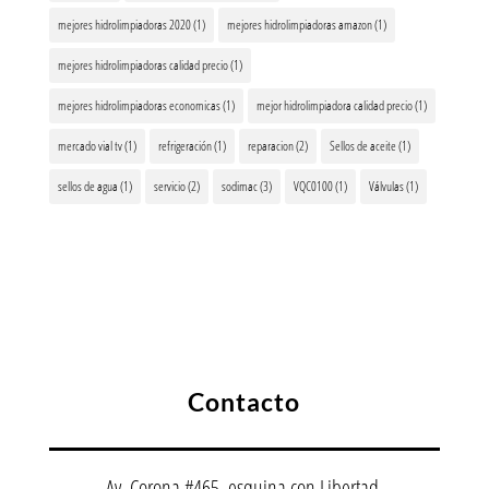
mejores hidrolimpiadoras 2020
(1)
mejores hidrolimpiadoras amazon
(1)
mejores hidrolimpiadoras calidad precio
(1)
mejores hidrolimpiadoras economicas
(1)
mejor hidrolimpiadora calidad precio
(1)
mercado vial tv
(1)
refrigeración
(1)
reparacion
(2)
Sellos de aceite
(1)
sellos de agua
(1)
servicio
(2)
sodimac
(3)
VQC0100
(1)
Válvulas
(1)
Contacto
Av. Corona #465, esquina con Libertad.