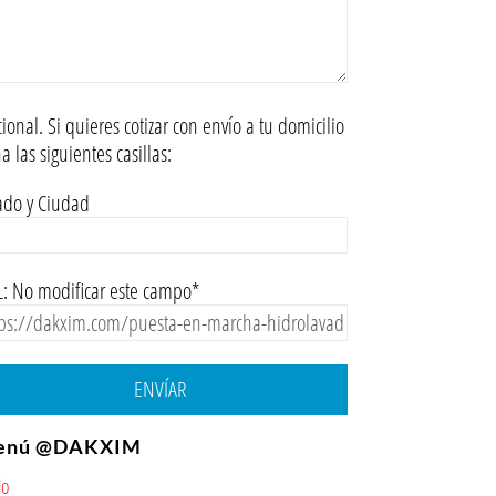
ional. Si quieres cotizar con envío a tu domicilio
na las siguientes casillas:
ado y Ciudad
: No modificar este campo*
ENVÍAR
enú @DAKXIM
io