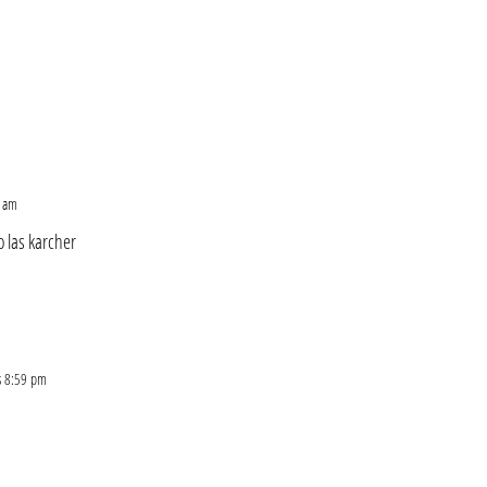
8 am
 las karcher
s 8:59 pm