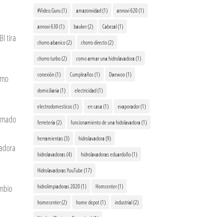
#Video.Guru
(1)
amazonvidad
(1)
annovi 620
(1)
annovi 630
(1)
bauker
(2)
Cabezal
(1)
 tira
chorro abanico
(2)
chorro directo
(2)
chorro turbo
(2)
como armar una hidrolavadora
(1)
conexión
(1)
Cumpleaños
(1)
Daewoo
(1)
omo
domiciliaria
(1)
electricidad
(1)
electrodomesticos
(1)
en casa
(1)
evaporador
(1)
rmado
ferretería
(2)
funcionamiento de una hidolavadora
(1)
herramientas
(3)
hidrolavadora
(9)
vadora
hidrolavadoras
(4)
hidrolavadoras eduardoño
(1)
Hidrolavadoras YouTube
(17)
hidrolimpiadoras 2020
(1)
Homcenter
(1)
ambio
homecenter
(2)
home depot
(1)
industrial
(2)