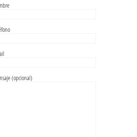
mbre
éfono
il
saje (opcional)