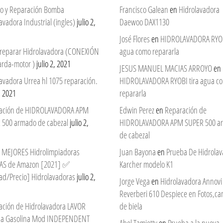
cio y Reparación Bomba
Francisco Galean
en
Hidrolavadora
avadora Industrial (ingles)
julio 2,
Daewoo DAX1130
José Flores
en
HIDROLAVADORA RYOBI
reparar Hidrolavadora (CONEXIÓN
agua como repararla
arda-motor )
julio 2, 2021
JESUS MANUEL MACIAS ARROYO
en
avadora Urrea hl 1075 reparación.
HIDROLAVADORA RYOBI tira agua c
2, 2021
repararla
ación de HIDROLAVADORA APM
Edwin Perez
en
Reparación de
 500 armado de cabezal
julio 2,
HIDROLAVADORA APM SUPER 500 a
de cabezal
 7 MEJORES Hidrolimpiadoras
Juan Bayona
en
Prueba De Hidrola
AS de Amazon [2021] ✅
Karcher modelo K1
ad/Precio] Hidrolavadoras
julio 2,
Jorge Vega
en
Hidrolavadora Annovi
Reverberi 610 Despiece en Fotos,c
ación de Hidrolavadora LAVOR
de biela
 a Gasolina Mod INDEPENDENT