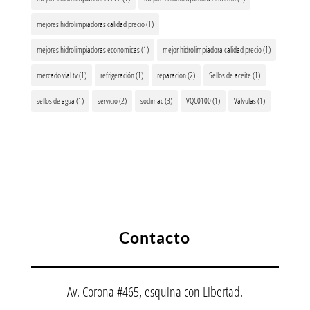
mejores hidrolimpiadoras calidad precio
(1)
mejores hidrolimpiadoras economicas
(1)
mejor hidrolimpiadora calidad precio
(1)
mercado vial tv
(1)
refrigeración
(1)
reparacion
(2)
Sellos de aceite
(1)
sellos de agua
(1)
servicio
(2)
sodimac
(3)
VQC0100
(1)
Válvulas
(1)
Contacto
Av. Corona #465, esquina con Libertad.