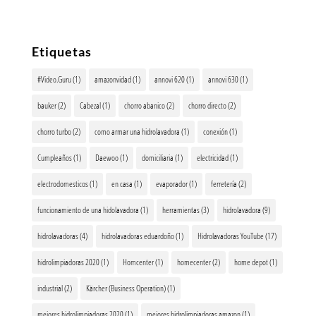
Etiquetas
#Video.Guru
(1)
amazonvidad
(1)
annovi 620
(1)
annovi 630
(1)
bauker
(2)
Cabezal
(1)
chorro abanico
(2)
chorro directo
(2)
chorro turbo
(2)
como armar una hidrolavadora
(1)
conexión
(1)
Cumpleaños
(1)
Daewoo
(1)
domiciliaria
(1)
electricidad
(1)
electrodomesticos
(1)
en casa
(1)
evaporador
(1)
ferretería
(2)
funcionamiento de una hidolavadora
(1)
herramientas
(3)
hidrolavadora
(9)
hidrolavadoras
(4)
hidrolavadoras eduardoño
(1)
Hidrolavadoras YouTube
(17)
hidrolimpiadoras 2020
(1)
Homcenter
(1)
homecenter
(2)
home depot
(1)
industrial
(2)
Kärcher (Business Operation)
(1)
mejores hidrolimpiadoras 2020
(1)
mejores hidrolimpiadoras amazon
(1)