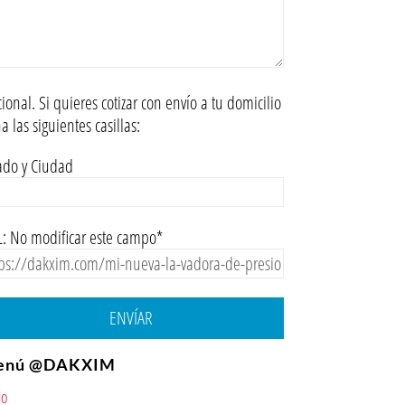
ional. Si quieres cotizar con envío a tu domicilio
na las siguientes casillas:
ado y Ciudad
: No modificar este campo*
ENVÍAR
enú @DAKXIM
io