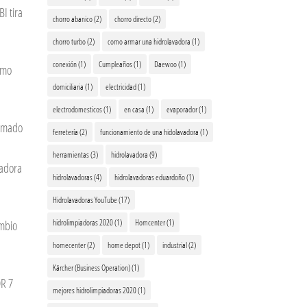
 tira
chorro abanico
(2)
chorro directo
(2)
chorro turbo
(2)
como armar una hidrolavadora
(1)
conexión
(1)
Cumpleaños
(1)
Daewoo
(1)
omo
domiciliaria
(1)
electricidad
(1)
electrodomesticos
(1)
en casa
(1)
evaporador
(1)
rmado
ferretería
(2)
funcionamiento de una hidolavadora
(1)
herramientas
(3)
hidrolavadora
(9)
vadora
hidrolavadoras
(4)
hidrolavadoras eduardoño
(1)
Hidrolavadoras YouTube
(17)
hidrolimpiadoras 2020
(1)
Homcenter
(1)
ambio
homecenter
(2)
home depot
(1)
industrial
(2)
Kärcher (Business Operation)
(1)
R 7
mejores hidrolimpiadoras 2020
(1)