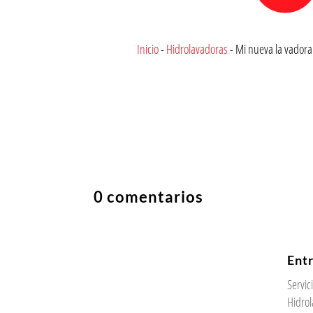
Inicio
-
Hidrolavadoras
-
Mi nueva la vador
0 comentarios
Ent
Servi
Hidrol