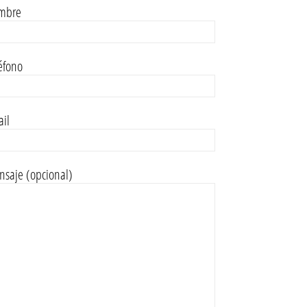
mbre
éfono
il
saje (opcional)