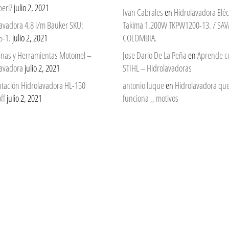
eri?
julio 2, 2021
Ivan Cabrales
en
Hidrolavadora Eléc
avadora 4,8 l/m Bauker SKU:
Takima 1.200W TKPW1200-13. / SAV
5-1.
julio 2, 2021
COLOMBIA.
nas y Herramientas Motomel –
Jose Dario De La Peña
en
Aprende c
lavadora
julio 2, 2021
STIHL – Hidrolavadoras
ntación Hidrolavadora HL-150
antonio luque
en
Hidrolavadora qu
ff
julio 2, 2021
funciona ,, motivos