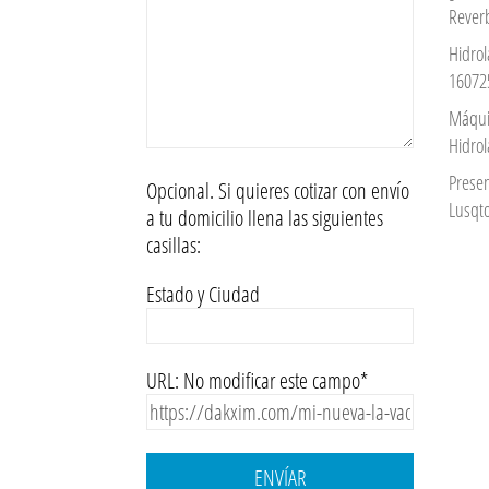
Reverb
Hidrol
16072
Máqui
Hidro
Prese
Opcional. Si quieres cotizar con envío
Lusqto
a tu domicilio llena las siguientes
casillas:
Estado y Ciudad
URL: No modificar este campo*
ENVÍAR