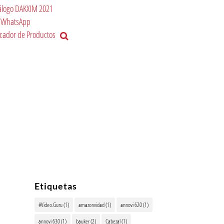
álogo DAKXIM 2021
WhatsApp
cador de Productos
Etiquetas
#Video.Guru
(1)
amazonvidad
(1)
annovi 620
(1)
annovi 630
(1)
bauker
(2)
Cabezal
(1)