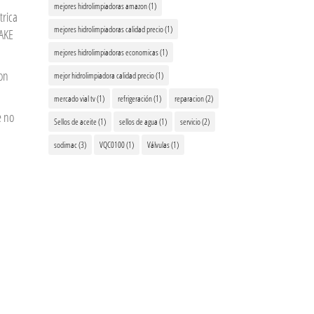
mejores hidrolimpiadoras amazon
(1)
trica
mejores hidrolimpiadoras calidad precio
(1)
AKE
mejores hidrolimpiadoras economicas
(1)
on
mejor hidrolimpiadora calidad precio
(1)
mercado vial tv
(1)
refrigeración
(1)
reparacion
(2)
e no
Sellos de aceite
(1)
sellos de agua
(1)
servicio
(2)
sodimac
(3)
VQC0100
(1)
Válvulas
(1)