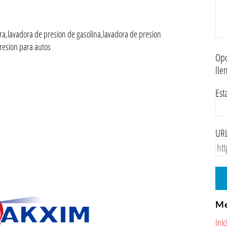
a,lavadora de presion de gasolina,lavadora de presion
presion para autos
Opc
lle
Est
URL
M
Inic