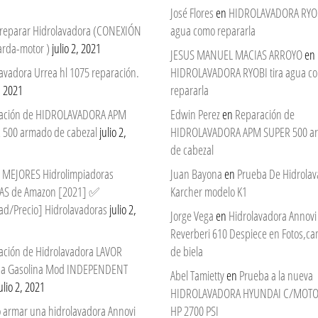
José Flores
en
HIDROLAVADORA RYOBI
reparar Hidrolavadora (CONEXIÓN
agua como repararla
arda-motor )
julio 2, 2021
JESUS MANUEL MACIAS ARROYO
en
avadora Urrea hl 1075 reparación.
HIDROLAVADORA RYOBI tira agua c
2, 2021
repararla
ación de HIDROLAVADORA APM
Edwin Perez
en
Reparación de
 500 armado de cabezal
julio 2,
HIDROLAVADORA APM SUPER 500 a
de cabezal
 7 MEJORES Hidrolimpiadoras
Juan Bayona
en
Prueba De Hidrola
AS de Amazon [2021] ✅
Karcher modelo K1
ad/Precio] Hidrolavadoras
julio 2,
Jorge Vega
en
Hidrolavadora Annovi
Reverberi 610 Despiece en Fotos,c
ación de Hidrolavadora LAVOR
de biela
 a Gasolina Mod INDEPENDENT
Abel Tamietty
en
Prueba a la nueva
ulio 2, 2021
HIDROLAVADORA HYUNDAI C/MOTO
 armar una hidrolavadora Annovi
HP 2700 PSI