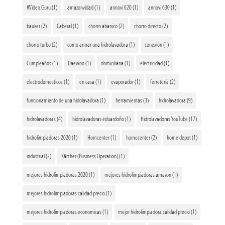
#Video.Guru
(1)
amazonvidad
(1)
annovi 620
(1)
annovi 630
(1)
bauker
(2)
Cabezal
(1)
chorro abanico
(2)
chorro directo
(2)
chorro turbo
(2)
como armar una hidrolavadora
(1)
conexión
(1)
Cumpleaños
(1)
Daewoo
(1)
domiciliaria
(1)
electricidad
(1)
electrodomesticos
(1)
en casa
(1)
evaporador
(1)
ferretería
(2)
funcionamiento de una hidolavadora
(1)
herramientas
(3)
hidrolavadora
(9)
hidrolavadoras
(4)
hidrolavadoras eduardoño
(1)
Hidrolavadoras YouTube
(17)
hidrolimpiadoras 2020
(1)
Homcenter
(1)
homecenter
(2)
home depot
(1)
industrial
(2)
Kärcher (Business Operation)
(1)
mejores hidrolimpiadoras 2020
(1)
mejores hidrolimpiadoras amazon
(1)
mejores hidrolimpiadoras calidad precio
(1)
mejores hidrolimpiadoras economicas
(1)
mejor hidrolimpiadora calidad precio
(1)