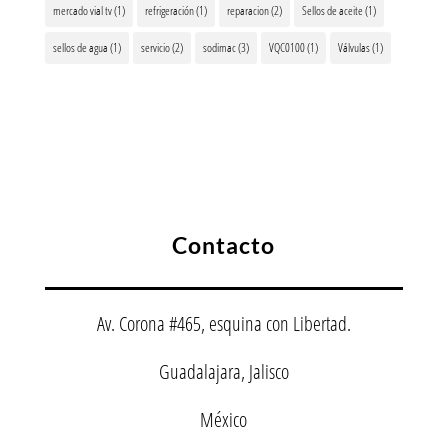
mercado vial tv
(1)
refrigeración
(1)
reparacion
(2)
Sellos de aceite
(1)
sellos de agua
(1)
servicio
(2)
sodimac
(3)
VQC0100
(1)
Válvulas
(1)
Contacto
Av. Corona #465, esquina con Libertad.
Guadalajara, Jalisco
México