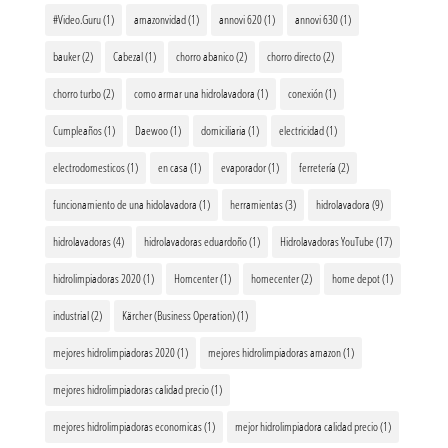
#Video.Guru
(1)
amazonvidad
(1)
annovi 620
(1)
annovi 630
(1)
bauker
(2)
Cabezal
(1)
chorro abanico
(2)
chorro directo
(2)
chorro turbo
(2)
como armar una hidrolavadora
(1)
conexión
(1)
Cumpleaños
(1)
Daewoo
(1)
domiciliaria
(1)
electricidad
(1)
electrodomesticos
(1)
en casa
(1)
evaporador
(1)
ferretería
(2)
funcionamiento de una hidolavadora
(1)
herramientas
(3)
hidrolavadora
(9)
hidrolavadoras
(4)
hidrolavadoras eduardoño
(1)
Hidrolavadoras YouTube
(17)
hidrolimpiadoras 2020
(1)
Homcenter
(1)
homecenter
(2)
home depot
(1)
industrial
(2)
Kärcher (Business Operation)
(1)
mejores hidrolimpiadoras 2020
(1)
mejores hidrolimpiadoras amazon
(1)
mejores hidrolimpiadoras calidad precio
(1)
mejores hidrolimpiadoras economicas
(1)
mejor hidrolimpiadora calidad precio
(1)