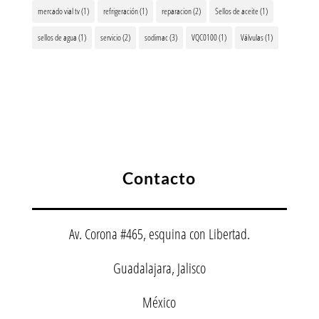
mercado vial tv
(1)
refrigeración
(1)
reparacion
(2)
Sellos de aceite
(1)
sellos de agua
(1)
servicio
(2)
sodimac
(3)
VQC0100
(1)
Válvulas
(1)
Contacto
Av. Corona #465, esquina con Libertad.
Guadalajara, Jalisco
México