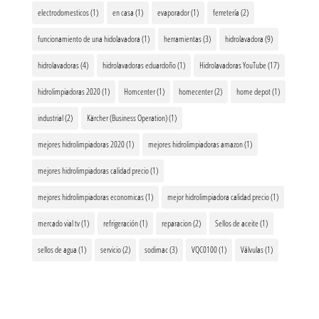
electrodomesticos
(1)
en casa
(1)
evaporador
(1)
ferretería
(2)
funcionamiento de una hidolavadora
(1)
herramientas
(3)
hidrolavadora
(9)
hidrolavadoras
(4)
hidrolavadoras eduardoño
(1)
Hidrolavadoras YouTube
(17)
hidrolimpiadoras 2020
(1)
Homcenter
(1)
homecenter
(2)
home depot
(1)
industrial
(2)
Kärcher (Business Operation)
(1)
mejores hidrolimpiadoras 2020
(1)
mejores hidrolimpiadoras amazon
(1)
mejores hidrolimpiadoras calidad precio
(1)
mejores hidrolimpiadoras economicas
(1)
mejor hidrolimpiadora calidad precio
(1)
mercado vial tv
(1)
refrigeración
(1)
reparacion
(2)
Sellos de aceite
(1)
sellos de agua
(1)
servicio
(2)
sodimac
(3)
VQC0100
(1)
Válvulas
(1)