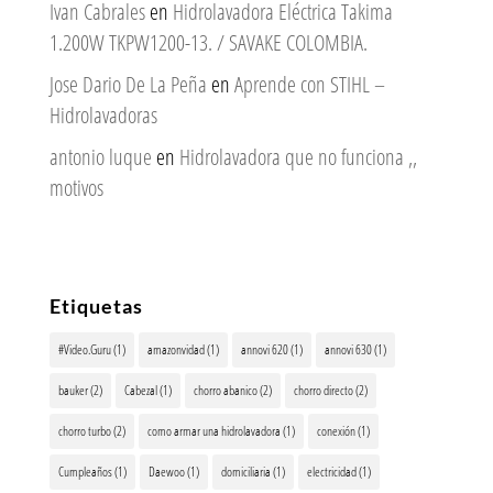
Ivan Cabrales
en
Hidrolavadora Eléctrica Takima
1.200W TKPW1200-13. / SAVAKE COLOMBIA.
Jose Dario De La Peña
en
Aprende con STIHL –
Hidrolavadoras
antonio luque
en
Hidrolavadora que no funciona ,,
motivos
Etiquetas
#Video.Guru
(1)
amazonvidad
(1)
annovi 620
(1)
annovi 630
(1)
bauker
(2)
Cabezal
(1)
chorro abanico
(2)
chorro directo
(2)
chorro turbo
(2)
como armar una hidrolavadora
(1)
conexión
(1)
Cumpleaños
(1)
Daewoo
(1)
domiciliaria
(1)
electricidad
(1)