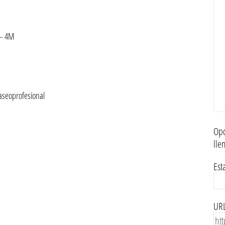
 – 4M
,aseoprofesional
Opc
lle
Est
URL