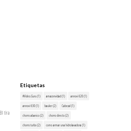
Etiquetas
#Video.Guru
(1)
amazonvidad
(1)
annovi 620
(1)
annovi 630
(1)
bauker
(2)
Cabezal
(1)
 tira
chorro abanico
(2)
chorro directo
(2)
chorro turbo
(2)
como armar una hidrolavadora
(1)