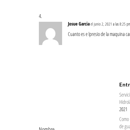
Josue Garcia
el junio 2, 2021 a las 8:25 p
Cuanto es e lpresio de la maquina ca
Ent
Servi
Hidrol
2021
Como 
de gu
Nombre