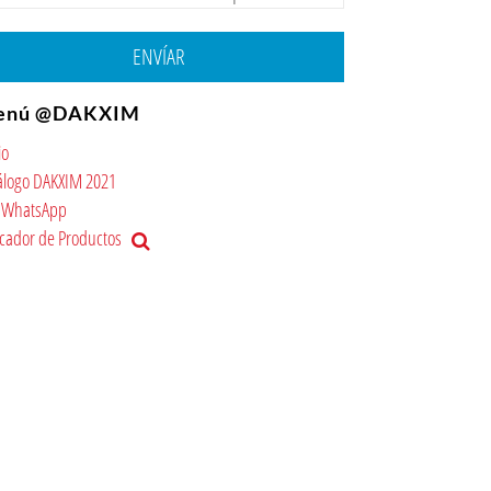
ENVÍAR
enú @DAKXIM
io
álogo DAKXIM 2021
WhatsApp
cador de Productos