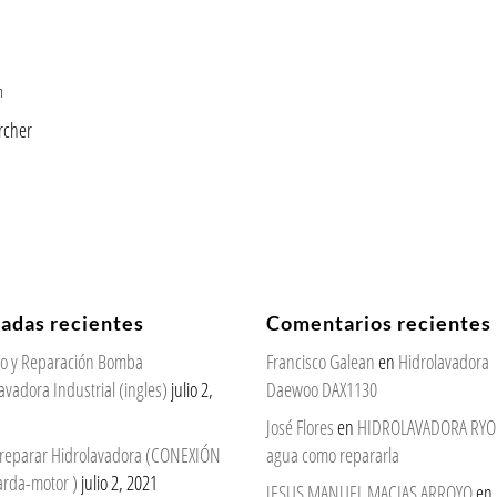
m
rcher
radas recientes
Comentarios recientes
cio y Reparación Bomba
Francisco Galean
en
Hidrolavadora
avadora Industrial (ingles)
julio 2,
Daewoo DAX1130
José Flores
en
HIDROLAVADORA RYOBI
reparar Hidrolavadora (CONEXIÓN
agua como repararla
arda-motor )
julio 2, 2021
JESUS MANUEL MACIAS ARROYO
en