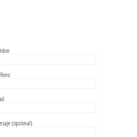
mbre
éfono
il
saje (opcional)