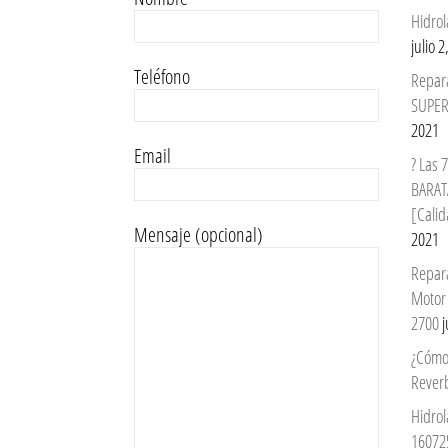
Hidrol
julio 
Teléfono
Repar
SUPER
2021
Email
? Las
BARAT
[Calid
Mensaje (opcional)
2021
Repar
Motor
2700
j
¿Cómo
Reverb
Hidrol
16072