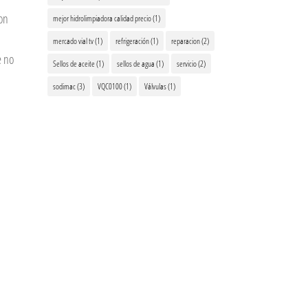
on
mejor hidrolimpiadora calidad precio
(1)
mercado vial tv
(1)
refrigeración
(1)
reparacion
(2)
e no
Sellos de aceite
(1)
sellos de agua
(1)
servicio
(2)
sodimac
(3)
VQC0100
(1)
Válvulas
(1)