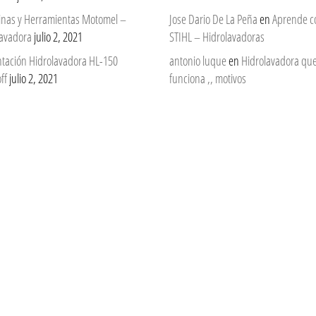
nas y Herramientas Motomel –
Jose Dario De La Peña
en
Aprende c
lavadora
julio 2, 2021
STIHL – Hidrolavadoras
ntación Hidrolavadora HL-150
antonio luque
en
Hidrolavadora qu
ff
julio 2, 2021
funciona ,, motivos