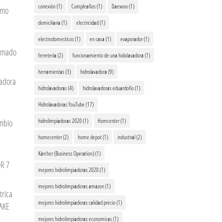
conexión
(1)
Cumpleaños
(1)
Daewoo
(1)
omo
domiciliaria
(1)
electricidad
(1)
electrodomesticos
(1)
en casa
(1)
evaporador
(1)
rmado
ferretería
(2)
funcionamiento de una hidolavadora
(1)
herramientas
(3)
hidrolavadora
(9)
vadora
hidrolavadoras
(4)
hidrolavadoras eduardoño
(1)
Hidrolavadoras YouTube
(17)
hidrolimpiadoras 2020
(1)
Homcenter
(1)
ambio
homecenter
(2)
home depot
(1)
industrial
(2)
Kärcher (Business Operation)
(1)
R 7
mejores hidrolimpiadoras 2020
(1)
mejores hidrolimpiadoras amazon
(1)
trica
mejores hidrolimpiadoras calidad precio
(1)
AKE
mejores hidrolimpiadoras economicas
(1)