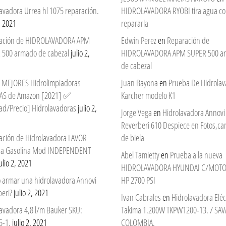
avadora Urrea hl 1075 reparación.
HIDROLAVADORA RYOBI tira agua c
2, 2021
repararla
ación de HIDROLAVADORA APM
Edwin Perez
en
Reparación de
 500 armado de cabezal
julio 2,
HIDROLAVADORA APM SUPER 500 a
de cabezal
 7 MEJORES Hidrolimpiadoras
Juan Bayona
en
Prueba De Hidrola
AS de Amazon [2021] ✅
Karcher modelo K1
ad/Precio] Hidrolavadoras
julio 2,
Jorge Vega
en
Hidrolavadora Annovi
Reverberi 610 Despiece en Fotos,c
ación de Hidrolavadora LAVOR
de biela
 a Gasolina Mod INDEPENDENT
Abel Tamietty
en
Prueba a la nueva
ulio 2, 2021
HIDROLAVADORA HYUNDAI C/MOTO
 armar una hidrolavadora Annovi
HP 2700 PSI
eri?
julio 2, 2021
Ivan Cabrales
en
Hidrolavadora Eléc
avadora 4,8 l/m Bauker SKU:
Takima 1.200W TKPW1200-13. / SAV
5-1.
julio 2, 2021
COLOMBIA.