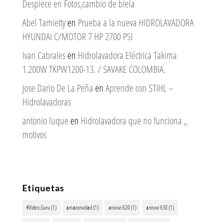
Despiece en Fotos,cambio de biela
Abel Tamietty
en
Prueba a la nueva HIDROLAVADORA
HYUNDAI C/MOTOR 7 HP 2700 PSI
Ivan Cabrales
en
Hidrolavadora Eléctrica Takima
1.200W TKPW1200-13. / SAVAKE COLOMBIA.
Jose Dario De La Peña
en
Aprende con STIHL –
Hidrolavadoras
antonio luque
en
Hidrolavadora que no funciona ,,
motivos
Etiquetas
#Video.Guru
(1)
amazonvidad
(1)
annovi 620
(1)
annovi 630
(1)