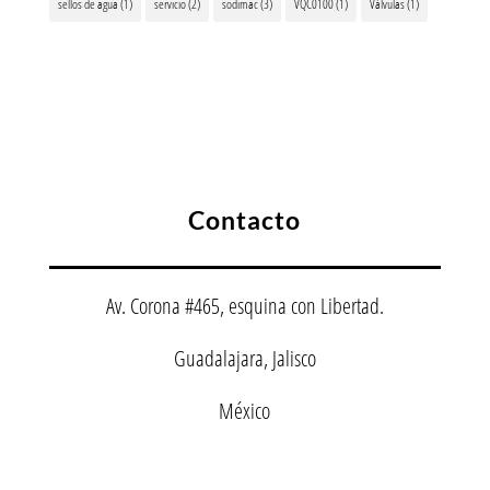
sellos de agua
(1)
servicio
(2)
sodimac
(3)
VQC0100
(1)
Válvulas
(1)
Contacto
Av. Corona #465, esquina con Libertad.
Guadalajara, Jalisco
México