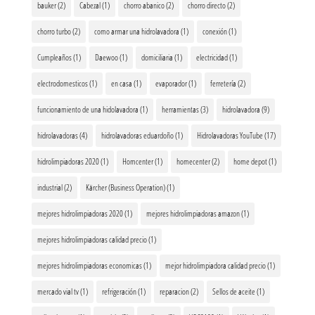
bauker
(2)
Cabezal
(1)
chorro abanico
(2)
chorro directo
(2)
chorro turbo
(2)
como armar una hidrolavadora
(1)
conexión
(1)
Cumpleaños
(1)
Daewoo
(1)
domiciliaria
(1)
electricidad
(1)
electrodomesticos
(1)
en casa
(1)
evaporador
(1)
ferretería
(2)
funcionamiento de una hidolavadora
(1)
herramientas
(3)
hidrolavadora
(9)
hidrolavadoras
(4)
hidrolavadoras eduardoño
(1)
Hidrolavadoras YouTube
(17)
hidrolimpiadoras 2020
(1)
Homcenter
(1)
homecenter
(2)
home depot
(1)
industrial
(2)
Kärcher (Business Operation)
(1)
mejores hidrolimpiadoras 2020
(1)
mejores hidrolimpiadoras amazon
(1)
mejores hidrolimpiadoras calidad precio
(1)
mejores hidrolimpiadoras economicas
(1)
mejor hidrolimpiadora calidad precio
(1)
mercado vial tv
(1)
refrigeración
(1)
reparacion
(2)
Sellos de aceite
(1)