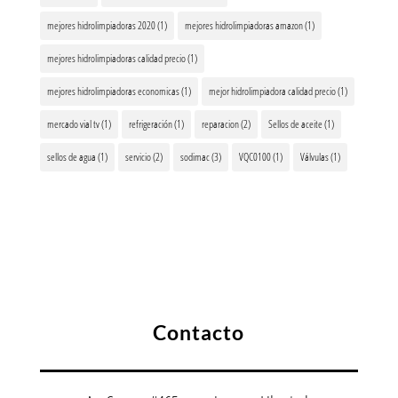
mejores hidrolimpiadoras 2020
(1)
mejores hidrolimpiadoras amazon
(1)
mejores hidrolimpiadoras calidad precio
(1)
mejores hidrolimpiadoras economicas
(1)
mejor hidrolimpiadora calidad precio
(1)
mercado vial tv
(1)
refrigeración
(1)
reparacion
(2)
Sellos de aceite
(1)
sellos de agua
(1)
servicio
(2)
sodimac
(3)
VQC0100
(1)
Válvulas
(1)
Contacto