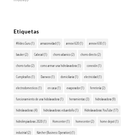
Etiquetas
#Video.Guru
(1)
amazonvidad
(1)
annovi 620
(1)
annovi 630
(1)
bauker
(2)
Cabezal
(1)
chorro abanico
(2)
chorro directo
(2)
chorro turbo
(2)
como armar una hidrolavadora
(1)
conexión
(1)
Cumpleaños
(1)
Daewoo
(1)
domiciliaria
(1)
electricidad
(1)
electrodomesticos
(1)
en casa
(1)
evaporador
(1)
ferretería
(2)
funcionamiento de una hidolavadora
(1)
herramientas
(3)
hidrolavadora
(9)
hidrolavadoras
(4)
hidrolavadoras eduardoño
(1)
Hidrolavadoras YouTube
(17)
hidrolimpiadoras 2020
(1)
Homcenter
(1)
homecenter
(2)
home depot
(1)
industrial
(2)
Kärcher (Business Operation)
(1)