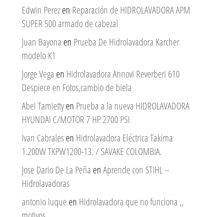
Edwin Perez
en
Reparación de HIDROLAVADORA APM
SUPER 500 armado de cabezal
Juan Bayona
en
Prueba De Hidrolavadora Karcher
modelo K1
Jorge Vega
en
Hidrolavadora Annovi Reverberi 610
Despiece en Fotos,cambio de biela
Abel Tamietty
en
Prueba a la nueva HIDROLAVADORA
HYUNDAI C/MOTOR 7 HP 2700 PSI
Ivan Cabrales
en
Hidrolavadora Eléctrica Takima
1.200W TKPW1200-13. / SAVAKE COLOMBIA.
Jose Dario De La Peña
en
Aprende con STIHL –
Hidrolavadoras
antonio luque
en
Hidrolavadora que no funciona ,,
motivos