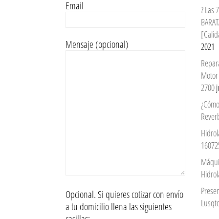
Email
? Las
BARAT
[Calid
Mensaje (opcional)
2021
Repar
Motor
2700
j
¿Cómo
Reverb
Hidrol
16072
Máqui
Hidro
Prese
Opcional. Si quieres cotizar con envío
Lusqto
a tu domicilio llena las siguientes
casillas: