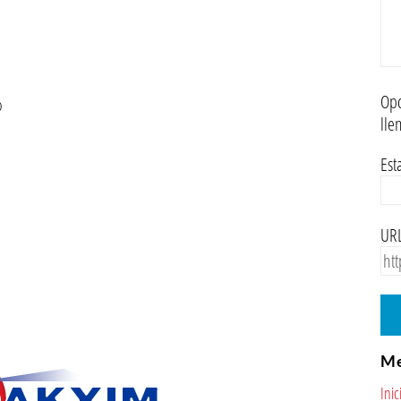
Opc
o
lle
Est
URL
M
Inic