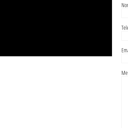
No
Tel
Ema
Men