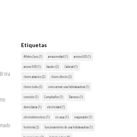
Etiquetas
#Video.Guru
(1)
amazonvidad
(1)
annovi 620
(1)
annovi 630
(1)
bauker
(2)
Cabezal
(1)
 tira
chorro abanico
(2)
chorro directo
(2)
chorro turbo
(2)
como armar una hidrolavadora
(1)
conexión
(1)
Cumpleaños
(1)
Daewoo
(1)
omo
domiciliaria
(1)
electricidad
(1)
electrodomesticos
(1)
en casa
(1)
evaporador
(1)
rmado
ferretería
(2)
funcionamiento de una hidolavadora
(1)