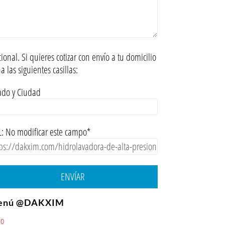
ional. Si quieres cotizar con envío a tu domicilio
na las siguientes casillas:
ado y Ciudad
: No modificar este campo*
ENVÍAR
enú @DAKXIM
io