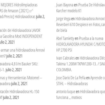
 7 MEJORES Hidrolimpiadoras
Juan Bayona
en
Prueba De Hidrola
AS de Amazon [2021] ✅
Karcher modelo K1
ad/Precio] Hidrolavadoras
julio 2,
Jorge Vega
en
Hidrolavadora Annovi
Reverberi 610 Despiece en Fotos,c
ación de Hidrolavadora LAVOR
de biela
 a Gasolina Mod INDEPENDENT
Abel Tamietty
en
Prueba a la nueva
ulio 2, 2021
HIDROLAVADORA HYUNDAI C/MOTO
 armar una hidrolavadora Annovi
HP 2700 PSI
eri?
julio 2, 2021
Ivan Cabrales
en
Hidrolavadora Eléc
avadora 4,8 l/m Bauker SKU:
Takima 1.200W TKPW1200-13. / SAV
5-1.
julio 2, 2021
COLOMBIA.
nas y Herramientas Motomel –
Jose Dario De La Peña
en
Aprende c
lavadora
julio 2, 2021
STIHL – Hidrolavadoras
ntación Hidrolavadora HL-150
antonio luque
en
Hidrolavadora qu
ff
julio 2, 2021
funciona ,, motivos