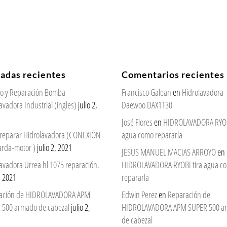
radas recientes
Comentarios recientes
cio y Reparación Bomba
Francisco Galean
en
Hidrolavadora
avadora Industrial (ingles)
julio 2,
Daewoo DAX1130
José Flores
en
HIDROLAVADORA RYOBI
reparar Hidrolavadora (CONEXIÓN
agua como repararla
arda-motor )
julio 2, 2021
JESUS MANUEL MACIAS ARROYO
en
avadora Urrea hl 1075 reparación.
HIDROLAVADORA RYOBI tira agua c
2, 2021
repararla
ación de HIDROLAVADORA APM
Edwin Perez
en
Reparación de
 500 armado de cabezal
julio 2,
HIDROLAVADORA APM SUPER 500 a
de cabezal