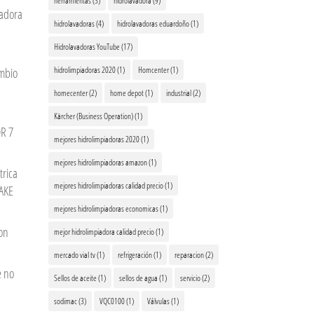
herramientas
(3)
hidrolavadora
(9)
vadora
hidrolavadoras
(4)
hidrolavadoras eduardoño
(1)
Hidrolavadoras YouTube
(17)
hidrolimpiadoras 2020
(1)
Homcenter
(1)
ambio
homecenter
(2)
home depot
(1)
industrial
(2)
Kärcher (Business Operation)
(1)
R 7
mejores hidrolimpiadoras 2020
(1)
mejores hidrolimpiadoras amazon
(1)
trica
mejores hidrolimpiadoras calidad precio
(1)
AKE
mejores hidrolimpiadoras economicas
(1)
on
mejor hidrolimpiadora calidad precio
(1)
mercado vial tv
(1)
refrigeración
(1)
reparacion
(2)
e no
Sellos de aceite
(1)
sellos de agua
(1)
servicio
(2)
sodimac
(3)
VQC0100
(1)
Válvulas
(1)