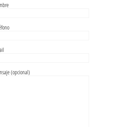
mbre
éfono
il
saje (opcional)