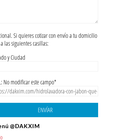
ional. Si quieres cotizar con envío a tu domicilio
na las siguientes casillas:
ado y Ciudad
: No modificar este campo*
ENVÍAR
enú @DAKXIM
io