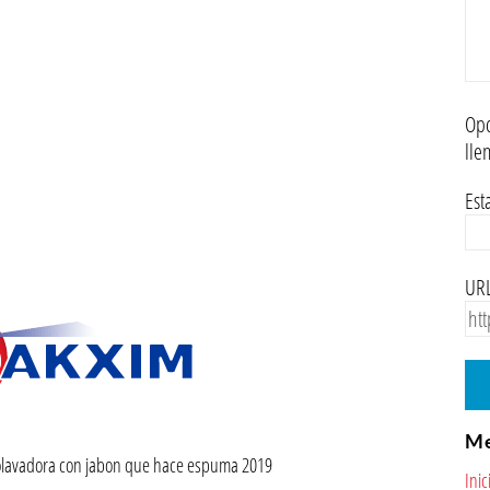
Opc
lle
Est
URL
M
olavadora con jabon que hace espuma 2019
Inic