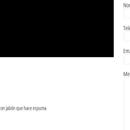
No
Tel
Ema
Men
a con jabón que hace espuma