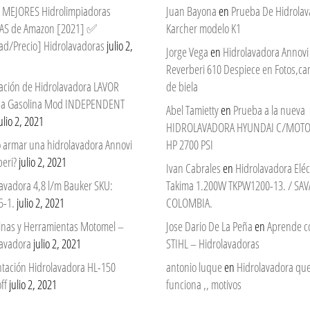
 7 MEJORES Hidrolimpiadoras
Juan Bayona
en
Prueba De Hidrola
AS de Amazon [2021] ✅
Karcher modelo K1
ad/Precio] Hidrolavadoras
julio 2,
Jorge Vega
en
Hidrolavadora Annovi
Reverberi 610 Despiece en Fotos,c
ación de Hidrolavadora LAVOR
de biela
 a Gasolina Mod INDEPENDENT
Abel Tamietty
en
Prueba a la nueva
ulio 2, 2021
HIDROLAVADORA HYUNDAI C/MOTO
 armar una hidrolavadora Annovi
HP 2700 PSI
eri?
julio 2, 2021
Ivan Cabrales
en
Hidrolavadora Eléc
avadora 4,8 l/m Bauker SKU:
Takima 1.200W TKPW1200-13. / SAV
5-1.
julio 2, 2021
COLOMBIA.
nas y Herramientas Motomel –
Jose Dario De La Peña
en
Aprende c
lavadora
julio 2, 2021
STIHL – Hidrolavadoras
ntación Hidrolavadora HL-150
antonio luque
en
Hidrolavadora qu
ff
julio 2, 2021
funciona ,, motivos