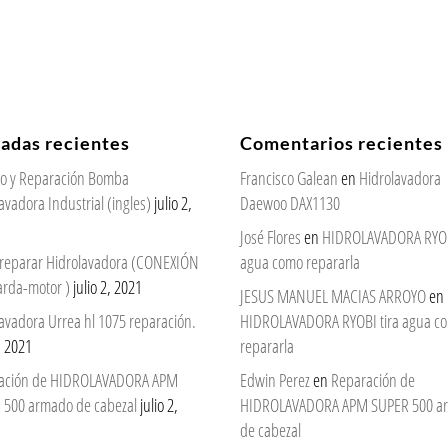
radas recientes
Comentarios recientes
cio y Reparación Bomba
Francisco Galean
en
Hidrolavadora
avadora Industrial (ingles)
julio 2,
Daewoo DAX1130
José Flores
en
HIDROLAVADORA RYOBI
reparar Hidrolavadora (CONEXIÓN
agua como repararla
arda-motor )
julio 2, 2021
JESUS MANUEL MACIAS ARROYO
en
avadora Urrea hl 1075 reparación.
HIDROLAVADORA RYOBI tira agua c
2, 2021
repararla
ación de HIDROLAVADORA APM
Edwin Perez
en
Reparación de
 500 armado de cabezal
julio 2,
HIDROLAVADORA APM SUPER 500 a
de cabezal