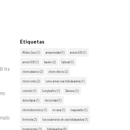
Etiquetas
#Video.Guru
(1)
amazonvidad
(1)
annovi 620
(1)
annovi 630
(1)
bauker
(2)
Cabezal
(1)
 tira
chorro abanico
(2)
chorro directo
(2)
chorro turbo
(2)
como armar una hidrolavadora
(1)
conexión
(1)
Cumpleaños
(1)
Daewoo
(1)
omo
domiciliaria
(1)
electricidad
(1)
electrodomesticos
(1)
en casa
(1)
evaporador
(1)
rmado
ferretería
(2)
funcionamiento de una hidolavadora
(1)
herramientas
(3)
hidrolavadora
(9)