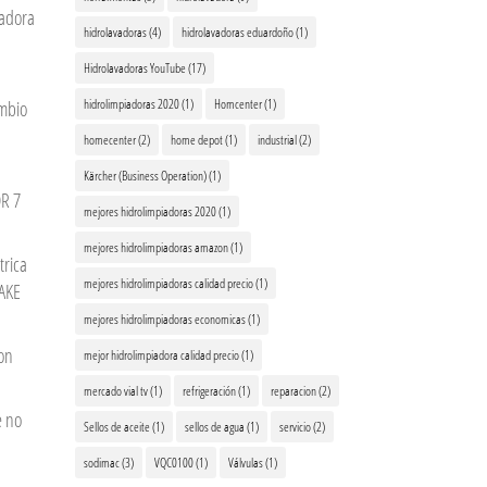
vadora
hidrolavadoras
(4)
hidrolavadoras eduardoño
(1)
Hidrolavadoras YouTube
(17)
hidrolimpiadoras 2020
(1)
Homcenter
(1)
ambio
homecenter
(2)
home depot
(1)
industrial
(2)
Kärcher (Business Operation)
(1)
R 7
mejores hidrolimpiadoras 2020
(1)
mejores hidrolimpiadoras amazon
(1)
trica
mejores hidrolimpiadoras calidad precio
(1)
AKE
mejores hidrolimpiadoras economicas
(1)
on
mejor hidrolimpiadora calidad precio
(1)
mercado vial tv
(1)
refrigeración
(1)
reparacion
(2)
e no
Sellos de aceite
(1)
sellos de agua
(1)
servicio
(2)
sodimac
(3)
VQC0100
(1)
Válvulas
(1)