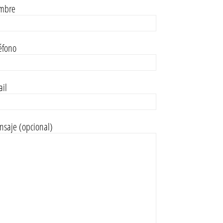
mbre
éfono
il
saje (opcional)