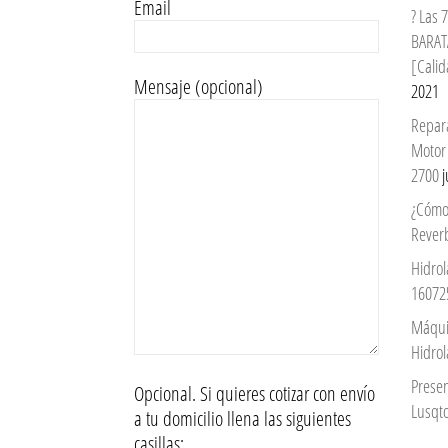
Email
? Las
BARAT
[Calid
Mensaje (opcional)
2021
Repar
Motor
2700
j
¿Cómo
Reverb
Hidrol
16072
Máqui
Hidro
Prese
Opcional. Si quieres cotizar con envío
Lusqto
a tu domicilio llena las siguientes
casillas: