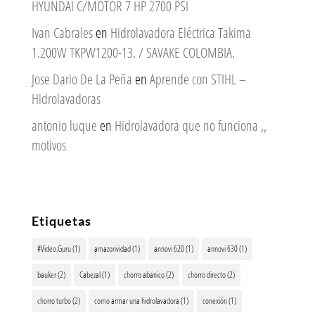
HYUNDAI C/MOTOR 7 HP 2700 PSI
Ivan Cabrales
en
Hidrolavadora Eléctrica Takima
1.200W TKPW1200-13. / SAVAKE COLOMBIA.
Jose Dario De La Peña
en
Aprende con STIHL –
Hidrolavadoras
antonio luque
en
Hidrolavadora que no funciona ,,
motivos
Etiquetas
#Video.Guru
(1)
amazonvidad
(1)
annovi 620
(1)
annovi 630
(1)
bauker
(2)
Cabezal
(1)
chorro abanico
(2)
chorro directo
(2)
chorro turbo
(2)
como armar una hidrolavadora
(1)
conexión
(1)