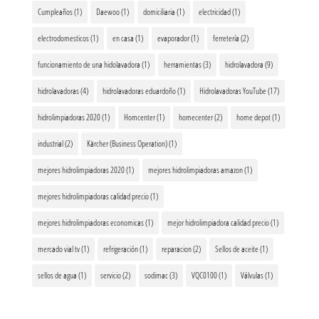
Cumpleaños
(1)
Daewoo
(1)
domiciliaria
(1)
electricidad
(1)
electrodomesticos
(1)
en casa
(1)
evaporador
(1)
ferretería
(2)
funcionamiento de una hidolavadora
(1)
herramientas
(3)
hidrolavadora
(9)
hidrolavadoras
(4)
hidrolavadoras eduardoño
(1)
Hidrolavadoras YouTube
(17)
hidrolimpiadoras 2020
(1)
Homcenter
(1)
homecenter
(2)
home depot
(1)
industrial
(2)
Kärcher (Business Operation)
(1)
mejores hidrolimpiadoras 2020
(1)
mejores hidrolimpiadoras amazon
(1)
mejores hidrolimpiadoras calidad precio
(1)
mejores hidrolimpiadoras economicas
(1)
mejor hidrolimpiadora calidad precio
(1)
mercado vial tv
(1)
refrigeración
(1)
reparacion
(2)
Sellos de aceite
(1)
sellos de agua
(1)
servicio
(2)
sodimac
(3)
VQC0100
(1)
Válvulas
(1)