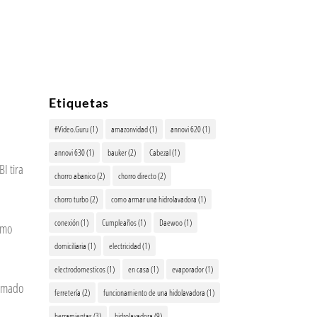
Etiquetas
#Video.Guru
(1)
amazonvidad
(1)
annovi 620
(1)
annovi 630
(1)
bauker
(2)
Cabezal
(1)
 tira
chorro abanico
(2)
chorro directo
(2)
chorro turbo
(2)
como armar una hidrolavadora
(1)
conexión
(1)
Cumpleaños
(1)
Daewoo
(1)
omo
domiciliaria
(1)
electricidad
(1)
electrodomesticos
(1)
en casa
(1)
evaporador
(1)
rmado
ferretería
(2)
funcionamiento de una hidolavadora
(1)
herramientas
(3)
hidrolavadora
(9)