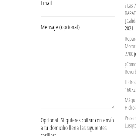
Email
? Las
BARAT
[Calid
Mensaje (opcional)
2021
Repar
Motor
2700
j
¿Cómo
Reverb
Hidrol
16072
Máqui
Hidro
Prese
Opcional. Si quieres cotizar con envío
Lusqto
a tu domicilio llena las siguientes
casillas: