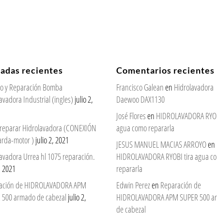
radas recientes
Comentarios recientes
cio y Reparación Bomba
Francisco Galean
en
Hidrolavadora
avadora Industrial (ingles)
julio 2,
Daewoo DAX1130
José Flores
en
HIDROLAVADORA RYOBI
reparar Hidrolavadora (CONEXIÓN
agua como repararla
arda-motor )
julio 2, 2021
JESUS MANUEL MACIAS ARROYO
en
avadora Urrea hl 1075 reparación.
HIDROLAVADORA RYOBI tira agua c
2, 2021
repararla
ación de HIDROLAVADORA APM
Edwin Perez
en
Reparación de
 500 armado de cabezal
julio 2,
HIDROLAVADORA APM SUPER 500 a
de cabezal