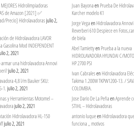
 7 MEJORES Hidrolimpiadoras
Juan Bayona
en
Prueba De Hidrola
AS de Amazon [2021] ✅
Karcher modelo K1
ad/Precio] Hidrolavadoras
julio 2,
Jorge Vega
en
Hidrolavadora Annovi
Reverberi 610 Despiece en Fotos,c
ación de Hidrolavadora LAVOR
de biela
 a Gasolina Mod INDEPENDENT
Abel Tamietty
en
Prueba a la nueva
ulio 2, 2021
HIDROLAVADORA HYUNDAI C/MOTO
 armar una hidrolavadora Annovi
HP 2700 PSI
eri?
julio 2, 2021
Ivan Cabrales
en
Hidrolavadora Eléc
avadora 4,8 l/m Bauker SKU:
Takima 1.200W TKPW1200-13. / SAV
5-1.
julio 2, 2021
COLOMBIA.
nas y Herramientas Motomel –
Jose Dario De La Peña
en
Aprende c
lavadora
julio 2, 2021
STIHL – Hidrolavadoras
ntación Hidrolavadora HL-150
antonio luque
en
Hidrolavadora qu
ff
julio 2, 2021
funciona ,, motivos