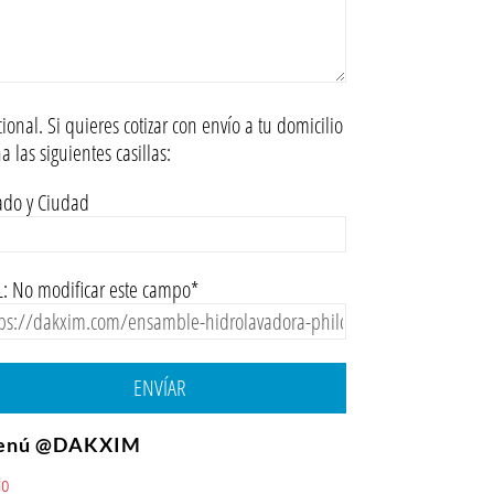
ional. Si quieres cotizar con envío a tu domicilio
na las siguientes casillas:
ado y Ciudad
: No modificar este campo*
ENVÍAR
enú @DAKXIM
io