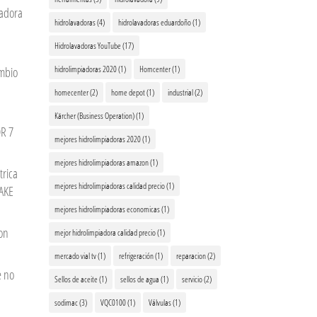
vadora
hidrolavadoras
(4)
hidrolavadoras eduardoño
(1)
Hidrolavadoras YouTube
(17)
hidrolimpiadoras 2020
(1)
Homcenter
(1)
ambio
homecenter
(2)
home depot
(1)
industrial
(2)
Kärcher (Business Operation)
(1)
R 7
mejores hidrolimpiadoras 2020
(1)
mejores hidrolimpiadoras amazon
(1)
trica
mejores hidrolimpiadoras calidad precio
(1)
AKE
mejores hidrolimpiadoras economicas
(1)
on
mejor hidrolimpiadora calidad precio
(1)
mercado vial tv
(1)
refrigeración
(1)
reparacion
(2)
e no
Sellos de aceite
(1)
sellos de agua
(1)
servicio
(2)
sodimac
(3)
VQC0100
(1)
Válvulas
(1)