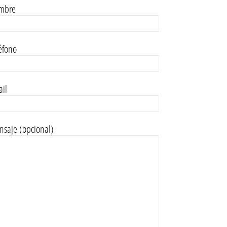
mbre
éfono
il
saje (opcional)