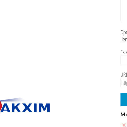
Opc
lle
Est
URL
M
Inic