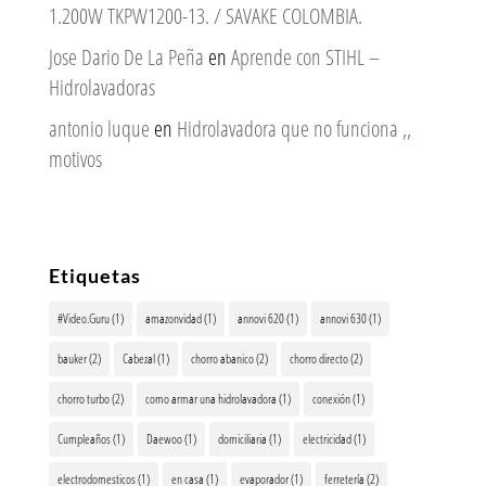
1.200W TKPW1200-13. / SAVAKE COLOMBIA.
Jose Dario De La Peña
en
Aprende con STIHL –
Hidrolavadoras
antonio luque
en
Hidrolavadora que no funciona ,,
motivos
Etiquetas
#Video.Guru
(1)
amazonvidad
(1)
annovi 620
(1)
annovi 630
(1)
bauker
(2)
Cabezal
(1)
chorro abanico
(2)
chorro directo
(2)
chorro turbo
(2)
como armar una hidrolavadora
(1)
conexión
(1)
Cumpleaños
(1)
Daewoo
(1)
domiciliaria
(1)
electricidad
(1)
electrodomesticos
(1)
en casa
(1)
evaporador
(1)
ferretería
(2)