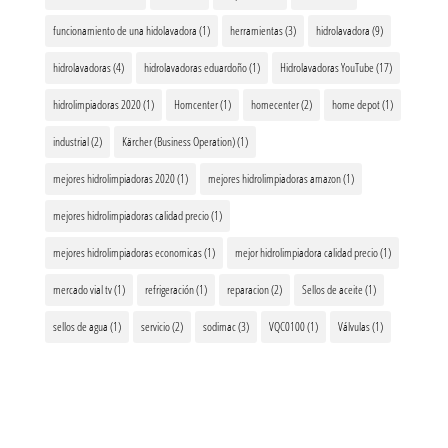
funcionamiento de una hidolavadora
(1)
herramientas
(3)
hidrolavadora
(9)
hidrolavadoras
(4)
hidrolavadoras eduardoño
(1)
Hidrolavadoras YouTube
(17)
hidrolimpiadoras 2020
(1)
Homcenter
(1)
homecenter
(2)
home depot
(1)
industrial
(2)
Kärcher (Business Operation)
(1)
mejores hidrolimpiadoras 2020
(1)
mejores hidrolimpiadoras amazon
(1)
mejores hidrolimpiadoras calidad precio
(1)
mejores hidrolimpiadoras economicas
(1)
mejor hidrolimpiadora calidad precio
(1)
mercado vial tv
(1)
refrigeración
(1)
reparacion
(2)
Sellos de aceite
(1)
sellos de agua
(1)
servicio
(2)
sodimac
(3)
VQC0100
(1)
Válvulas
(1)