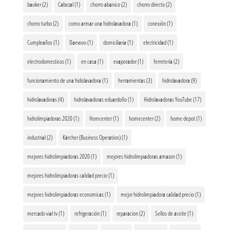
bauker
(2)
Cabezal
(1)
chorro abanico
(2)
chorro directo
(2)
chorro turbo
(2)
como armar una hidrolavadora
(1)
conexión
(1)
Cumpleaños
(1)
Daewoo
(1)
domiciliaria
(1)
electricidad
(1)
electrodomesticos
(1)
en casa
(1)
evaporador
(1)
ferretería
(2)
funcionamiento de una hidolavadora
(1)
herramientas
(3)
hidrolavadora
(9)
hidrolavadoras
(4)
hidrolavadoras eduardoño
(1)
Hidrolavadoras YouTube
(17)
hidrolimpiadoras 2020
(1)
Homcenter
(1)
homecenter
(2)
home depot
(1)
industrial
(2)
Kärcher (Business Operation)
(1)
mejores hidrolimpiadoras 2020
(1)
mejores hidrolimpiadoras amazon
(1)
mejores hidrolimpiadoras calidad precio
(1)
mejores hidrolimpiadoras economicas
(1)
mejor hidrolimpiadora calidad precio
(1)
mercado vial tv
(1)
refrigeración
(1)
reparacion
(2)
Sellos de aceite
(1)