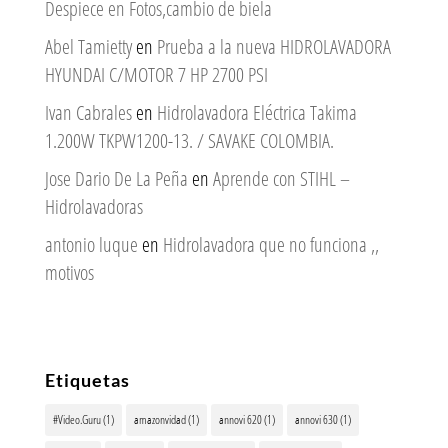
Despiece en Fotos,cambio de biela
Abel Tamietty
en
Prueba a la nueva HIDROLAVADORA
HYUNDAI C/MOTOR 7 HP 2700 PSI
Ivan Cabrales
en
Hidrolavadora Eléctrica Takima
1.200W TKPW1200-13. / SAVAKE COLOMBIA.
Jose Dario De La Peña
en
Aprende con STIHL –
Hidrolavadoras
antonio luque
en
Hidrolavadora que no funciona ,,
motivos
Etiquetas
#Video.Guru
(1)
amazonvidad
(1)
annovi 620
(1)
annovi 630
(1)