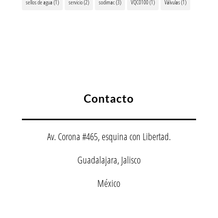
sellos de agua
(1)
servicio
(2)
sodimac
(3)
VQC0100
(1)
Válvulas
(1)
Contacto
Av. Corona #465, esquina con Libertad.
Guadalajara, Jalisco
México