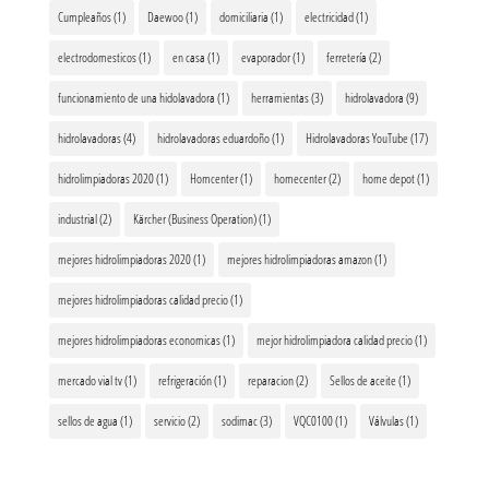
Cumpleaños
(1)
Daewoo
(1)
domiciliaria
(1)
electricidad
(1)
electrodomesticos
(1)
en casa
(1)
evaporador
(1)
ferretería
(2)
funcionamiento de una hidolavadora
(1)
herramientas
(3)
hidrolavadora
(9)
hidrolavadoras
(4)
hidrolavadoras eduardoño
(1)
Hidrolavadoras YouTube
(17)
hidrolimpiadoras 2020
(1)
Homcenter
(1)
homecenter
(2)
home depot
(1)
industrial
(2)
Kärcher (Business Operation)
(1)
mejores hidrolimpiadoras 2020
(1)
mejores hidrolimpiadoras amazon
(1)
mejores hidrolimpiadoras calidad precio
(1)
mejores hidrolimpiadoras economicas
(1)
mejor hidrolimpiadora calidad precio
(1)
mercado vial tv
(1)
refrigeración
(1)
reparacion
(2)
Sellos de aceite
(1)
sellos de agua
(1)
servicio
(2)
sodimac
(3)
VQC0100
(1)
Válvulas
(1)