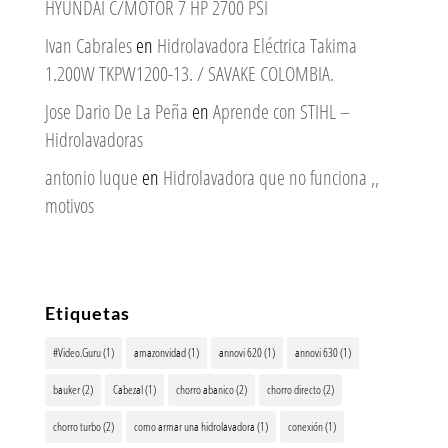
HYUNDAI C/MOTOR 7 HP 2700 PSI
Ivan Cabrales
en
Hidrolavadora Eléctrica Takima
1.200W TKPW1200-13. / SAVAKE COLOMBIA.
Jose Dario De La Peña
en
Aprende con STIHL –
Hidrolavadoras
antonio luque
en
Hidrolavadora que no funciona ,,
motivos
Etiquetas
#Video.Guru
(1)
amazonvidad
(1)
annovi 620
(1)
annovi 630
(1)
bauker
(2)
Cabezal
(1)
chorro abanico
(2)
chorro directo
(2)
chorro turbo
(2)
como armar una hidrolavadora
(1)
conexión
(1)