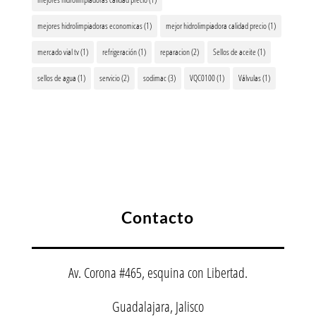
mejores hidrolimpiadoras economicas
(1)
mejor hidrolimpiadora calidad precio
(1)
mercado vial tv
(1)
refrigeración
(1)
reparacion
(2)
Sellos de aceite
(1)
sellos de agua
(1)
servicio
(2)
sodimac
(3)
VQC0100
(1)
Válvulas
(1)
Contacto
Av. Corona #465, esquina con Libertad.
Guadalajara, Jalisco