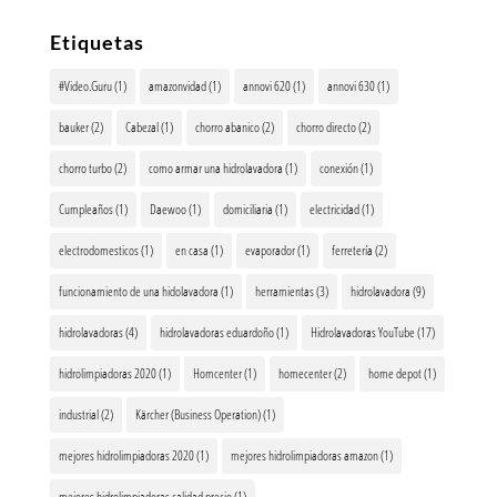
Etiquetas
#Video.Guru
(1)
amazonvidad
(1)
annovi 620
(1)
annovi 630
(1)
bauker
(2)
Cabezal
(1)
chorro abanico
(2)
chorro directo
(2)
chorro turbo
(2)
como armar una hidrolavadora
(1)
conexión
(1)
Cumpleaños
(1)
Daewoo
(1)
domiciliaria
(1)
electricidad
(1)
electrodomesticos
(1)
en casa
(1)
evaporador
(1)
ferretería
(2)
funcionamiento de una hidolavadora
(1)
herramientas
(3)
hidrolavadora
(9)
hidrolavadoras
(4)
hidrolavadoras eduardoño
(1)
Hidrolavadoras YouTube
(17)
hidrolimpiadoras 2020
(1)
Homcenter
(1)
homecenter
(2)
home depot
(1)
industrial
(2)
Kärcher (Business Operation)
(1)
mejores hidrolimpiadoras 2020
(1)
mejores hidrolimpiadoras amazon
(1)
mejores hidrolimpiadoras calidad precio
(1)