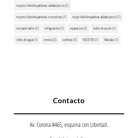
mejores hidrolimpiadoras calidad precio
(1)
mejores hidrolimpiadoras economicas
(1)
mejor hidrolimpiadora calidad precio
(1)
mercado vial tv
(1)
refrigeración
(1)
reparacion
(2)
Sellos de aceite
(1)
sellos de agua
(1)
servicio
(2)
sodimac
(3)
VQC0100
(1)
Válvulas
(1)
Contacto
Av. Corona #465, esquina con Libertad.