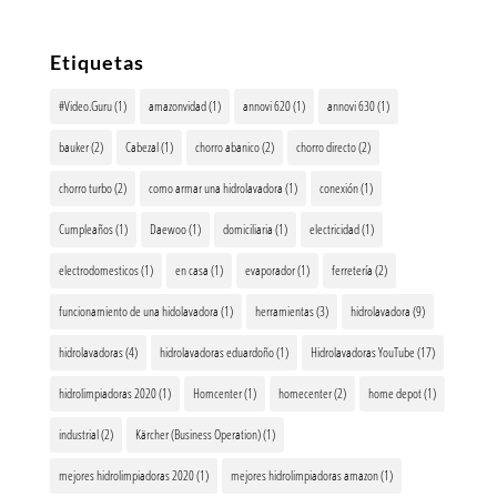
Etiquetas
#Video.Guru
(1)
amazonvidad
(1)
annovi 620
(1)
annovi 630
(1)
bauker
(2)
Cabezal
(1)
chorro abanico
(2)
chorro directo
(2)
chorro turbo
(2)
como armar una hidrolavadora
(1)
conexión
(1)
Cumpleaños
(1)
Daewoo
(1)
domiciliaria
(1)
electricidad
(1)
electrodomesticos
(1)
en casa
(1)
evaporador
(1)
ferretería
(2)
funcionamiento de una hidolavadora
(1)
herramientas
(3)
hidrolavadora
(9)
hidrolavadoras
(4)
hidrolavadoras eduardoño
(1)
Hidrolavadoras YouTube
(17)
hidrolimpiadoras 2020
(1)
Homcenter
(1)
homecenter
(2)
home depot
(1)
industrial
(2)
Kärcher (Business Operation)
(1)
mejores hidrolimpiadoras 2020
(1)
mejores hidrolimpiadoras amazon
(1)