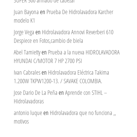
SUPER 500 armado de cabezal
Juan Bayona
en
Prueba De Hidrolavadora Karcher
modelo K1
Jorge Vega
en
Hidrolavadora Annovi Reverberi 610
Despiece en Fotos,cambio de biela
Abel Tamietty
en
Prueba a la nueva HIDROLAVADORA
HYUNDAI C/MOTOR 7 HP 2700 PSI
Ivan Cabrales
en
Hidrolavadora Eléctrica Takima
1.200W TKPW1200-13. / SAVAKE COLOMBIA.
Jose Dario De La Peña
en
Aprende con STIHL –
Hidrolavadoras
antonio luque
en
Hidrolavadora que no funciona ,,
motivos