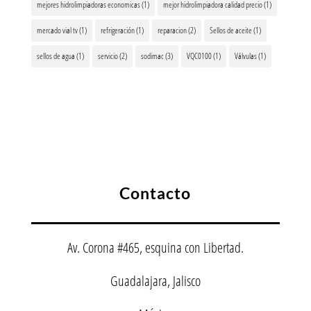
mejores hidrolimpiadoras economicas
(1)
mejor hidrolimpiadora calidad precio
(1)
mercado vial tv
(1)
refrigeración
(1)
reparacion
(2)
Sellos de aceite
(1)
sellos de agua
(1)
servicio
(2)
sodimac
(3)
VQC0100
(1)
Válvulas
(1)
Contacto
Av. Corona #465, esquina con Libertad.
Guadalajara, Jalisco