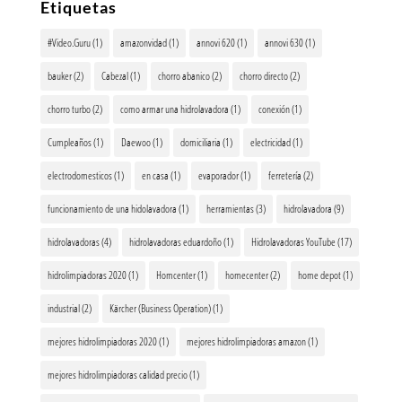
Etiquetas
#Video.Guru
(1)
amazonvidad
(1)
annovi 620
(1)
annovi 630
(1)
bauker
(2)
Cabezal
(1)
chorro abanico
(2)
chorro directo
(2)
chorro turbo
(2)
como armar una hidrolavadora
(1)
conexión
(1)
Cumpleaños
(1)
Daewoo
(1)
domiciliaria
(1)
electricidad
(1)
electrodomesticos
(1)
en casa
(1)
evaporador
(1)
ferretería
(2)
funcionamiento de una hidolavadora
(1)
herramientas
(3)
hidrolavadora
(9)
hidrolavadoras
(4)
hidrolavadoras eduardoño
(1)
Hidrolavadoras YouTube
(17)
hidrolimpiadoras 2020
(1)
Homcenter
(1)
homecenter
(2)
home depot
(1)
industrial
(2)
Kärcher (Business Operation)
(1)
mejores hidrolimpiadoras 2020
(1)
mejores hidrolimpiadoras amazon
(1)
mejores hidrolimpiadoras calidad precio
(1)