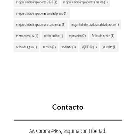
mejores hidrolimpiadoras 2020
(1)
mejores hidrolimpiadoras amazon
(1)
mejores hidrolimpiadoras calidad precio
(1)
mejores hidrolimpiadoras economicas
(1)
mejor hidrolimpiadora calidad precio
(1)
mercado vial tv
(1)
refrigeración
(1)
reparacion
(2)
Sellos de aceite
(1)
sellos de agua
(1)
servicio
(2)
sodimac
(3)
VQC0100
(1)
Válvulas
(1)
Contacto
Av. Corona #465, esquina con Libertad.