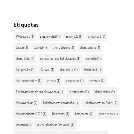
Etiquetas
#Video.Guru
(1)
amazonvidad
(1)
annovi 620
(1)
annovi 630
(1)
bauker
(2)
Cabezal
(1)
chorro abanico
(2)
chorro directo
(2)
chorro turbo
(2)
como armar una hidrolavadora
(1)
conexión
(1)
Cumpleaños
(1)
Daewoo
(1)
domiciliaria
(1)
electricidad
(1)
electrodomesticos
(1)
en casa
(1)
evaporador
(1)
ferretería
(2)
funcionamiento de una hidolavadora
(1)
herramientas
(3)
hidrolavadora
(9)
hidrolavadoras
(4)
hidrolavadoras eduardoño
(1)
Hidrolavadoras YouTube
(17)
hidrolimpiadoras 2020
(1)
Homcenter
(1)
homecenter
(2)
home depot
(1)
industrial
(2)
Kärcher (Business Operation)
(1)