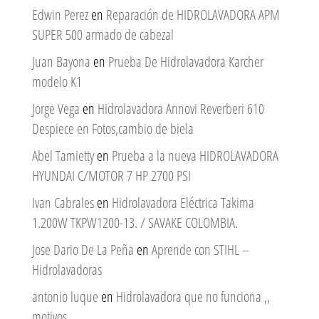
Edwin Perez
en
Reparación de HIDROLAVADORA APM
SUPER 500 armado de cabezal
Juan Bayona
en
Prueba De Hidrolavadora Karcher
modelo K1
Jorge Vega
en
Hidrolavadora Annovi Reverberi 610
Despiece en Fotos,cambio de biela
Abel Tamietty
en
Prueba a la nueva HIDROLAVADORA
HYUNDAI C/MOTOR 7 HP 2700 PSI
Ivan Cabrales
en
Hidrolavadora Eléctrica Takima
1.200W TKPW1200-13. / SAVAKE COLOMBIA.
Jose Dario De La Peña
en
Aprende con STIHL –
Hidrolavadoras
antonio luque
en
Hidrolavadora que no funciona ,,
motivos