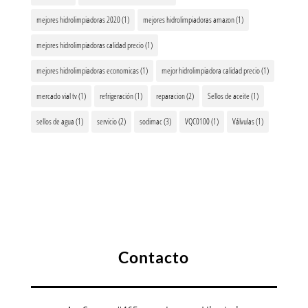
mejores hidrolimpiadoras 2020
(1)
mejores hidrolimpiadoras amazon
(1)
mejores hidrolimpiadoras calidad precio
(1)
mejores hidrolimpiadoras economicas
(1)
mejor hidrolimpiadora calidad precio
(1)
mercado vial tv
(1)
refrigeración
(1)
reparacion
(2)
Sellos de aceite
(1)
sellos de agua
(1)
servicio
(2)
sodimac
(3)
VQC0100
(1)
Válvulas
(1)
Contacto