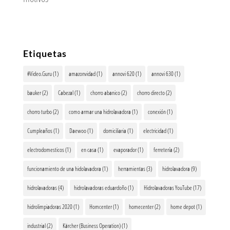
Etiquetas
#Video.Guru
(1)
amazonvidad
(1)
annovi 620
(1)
annovi 630
(1)
bauker
(2)
Cabezal
(1)
chorro abanico
(2)
chorro directo
(2)
chorro turbo
(2)
como armar una hidrolavadora
(1)
conexión
(1)
Cumpleaños
(1)
Daewoo
(1)
domiciliaria
(1)
electricidad
(1)
electrodomesticos
(1)
en casa
(1)
evaporador
(1)
ferretería
(2)
funcionamiento de una hidolavadora
(1)
herramientas
(3)
hidrolavadora
(9)
hidrolavadoras
(4)
hidrolavadoras eduardoño
(1)
Hidrolavadoras YouTube
(17)
hidrolimpiadoras 2020
(1)
Homcenter
(1)
homecenter
(2)
home depot
(1)
industrial
(2)
Kärcher (Business Operation)
(1)