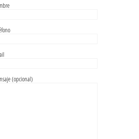
mbre
éfono
il
saje (opcional)