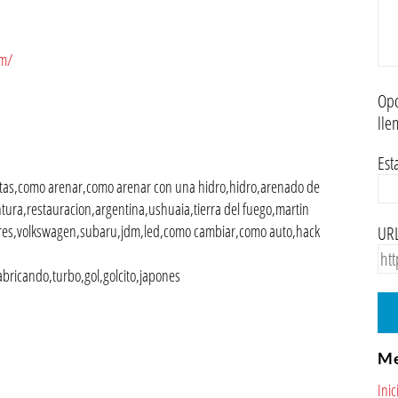
lm/
Opc
lle
Est
tas,como arenar,como arenar con una hidro,hidro,arenado de
tura,restauracion,argentina,ushuaia,tierra del fuego,martin
adores,volkswagen,subaru,jdm,led,como cambiar,como auto,hack
URL
abricando,turbo,gol,golcito,japones
M
Inic