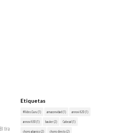
Etiquetas
#Video.Guru
(1)
amazonvidad
(1)
annovi 620
(1)
annovi 630
(1)
bauker
(2)
Cabezal
(1)
 tira
chorro abanico
(2)
chorro directo
(2)