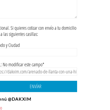
ional. Si quieres cotizar con envío a tu domicilio
na las siguientes casillas:
ado y Ciudad
: No modificar este campo*
ENVÍAR
enú @DAKXIM
io