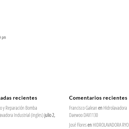
09 pm
radas recientes
Comentarios recientes
cio y Reparación Bomba
Francisco Galean
en
Hidrolavadora
avadora Industrial (ingles)
julio 2,
Daewoo DAX1130
José Flores
en
HIDROLAVADORA RYOBI