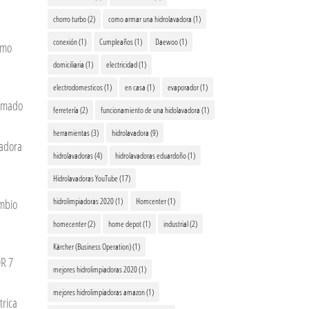
chorro turbo
(2)
como armar una hidrolavadora
(1)
conexión
(1)
Cumpleaños
(1)
Daewoo
(1)
omo
domiciliaria
(1)
electricidad
(1)
electrodomesticos
(1)
en casa
(1)
evaporador
(1)
rmado
ferretería
(2)
funcionamiento de una hidolavadora
(1)
herramientas
(3)
hidrolavadora
(9)
vadora
hidrolavadoras
(4)
hidrolavadoras eduardoño
(1)
Hidrolavadoras YouTube
(17)
hidrolimpiadoras 2020
(1)
Homcenter
(1)
ambio
homecenter
(2)
home depot
(1)
industrial
(2)
Kärcher (Business Operation)
(1)
R 7
mejores hidrolimpiadoras 2020
(1)
mejores hidrolimpiadoras amazon
(1)
trica