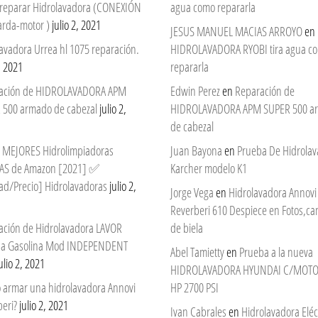
reparar Hidrolavadora (CONEXIÓN
agua como repararla
arda-motor )
julio 2, 2021
JESUS MANUEL MACIAS ARROYO
en
avadora Urrea hl 1075 reparación.
HIDROLAVADORA RYOBI tira agua c
2, 2021
repararla
ación de HIDROLAVADORA APM
Edwin Perez
en
Reparación de
 500 armado de cabezal
julio 2,
HIDROLAVADORA APM SUPER 500 a
de cabezal
 7 MEJORES Hidrolimpiadoras
Juan Bayona
en
Prueba De Hidrola
AS de Amazon [2021] ✅
Karcher modelo K1
ad/Precio] Hidrolavadoras
julio 2,
Jorge Vega
en
Hidrolavadora Annovi
Reverberi 610 Despiece en Fotos,c
ación de Hidrolavadora LAVOR
de biela
 a Gasolina Mod INDEPENDENT
Abel Tamietty
en
Prueba a la nueva
ulio 2, 2021
HIDROLAVADORA HYUNDAI C/MOTO
 armar una hidrolavadora Annovi
HP 2700 PSI
eri?
julio 2, 2021
Ivan Cabrales
en
Hidrolavadora Eléc