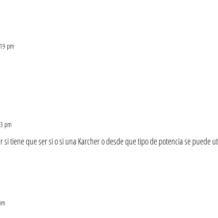
1:19 pm
:23 pm
si tiene que ser si o si una Karcher o desde que tipo de potencia se puede uti
 pm