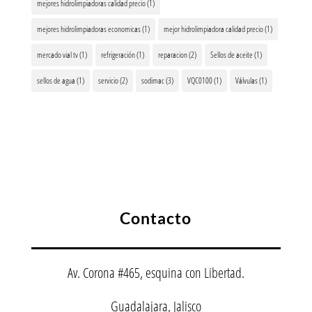
mejores hidrolimpiadoras calidad precio
(1)
mejores hidrolimpiadoras economicas
(1)
mejor hidrolimpiadora calidad precio
(1)
mercado vial tv
(1)
refrigeración
(1)
reparacion
(2)
Sellos de aceite
(1)
sellos de agua
(1)
servicio
(2)
sodimac
(3)
VQC0100
(1)
Válvulas
(1)
Contacto
Av. Corona #465, esquina con Libertad.
Guadalajara, Jalisco