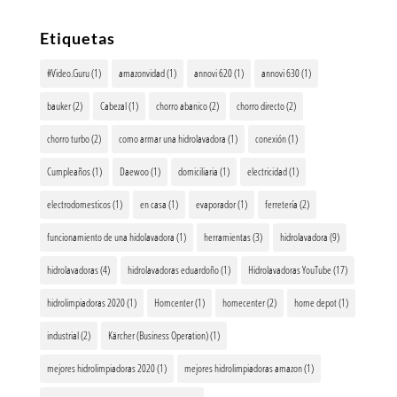
Etiquetas
#Video.Guru
(1)
amazonvidad
(1)
annovi 620
(1)
annovi 630
(1)
bauker
(2)
Cabezal
(1)
chorro abanico
(2)
chorro directo
(2)
chorro turbo
(2)
como armar una hidrolavadora
(1)
conexión
(1)
Cumpleaños
(1)
Daewoo
(1)
domiciliaria
(1)
electricidad
(1)
electrodomesticos
(1)
en casa
(1)
evaporador
(1)
ferretería
(2)
funcionamiento de una hidolavadora
(1)
herramientas
(3)
hidrolavadora
(9)
hidrolavadoras
(4)
hidrolavadoras eduardoño
(1)
Hidrolavadoras YouTube
(17)
hidrolimpiadoras 2020
(1)
Homcenter
(1)
homecenter
(2)
home depot
(1)
industrial
(2)
Kärcher (Business Operation)
(1)
mejores hidrolimpiadoras 2020
(1)
mejores hidrolimpiadoras amazon
(1)