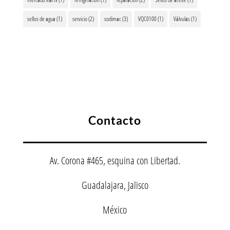
sellos de agua
(1)
servicio
(2)
sodimac
(3)
VQC0100
(1)
Válvulas
(1)
Contacto
Av. Corona #465, esquina con Libertad.
Guadalajara, Jalisco
México