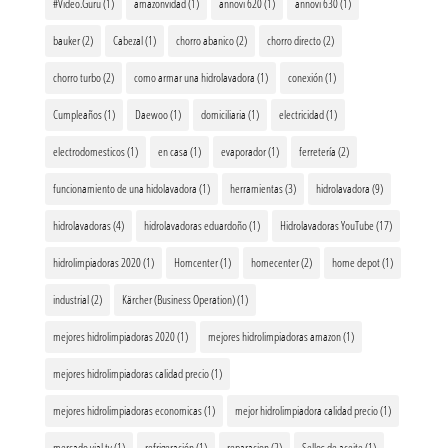
#Video.Guru
(1)
amazonvidad
(1)
annovi 620
(1)
annovi 630
(1)
bauker
(2)
Cabezal
(1)
chorro abanico
(2)
chorro directo
(2)
chorro turbo
(2)
como armar una hidrolavadora
(1)
conexión
(1)
Cumpleaños
(1)
Daewoo
(1)
domiciliaria
(1)
electricidad
(1)
electrodomesticos
(1)
en casa
(1)
evaporador
(1)
ferretería
(2)
funcionamiento de una hidolavadora
(1)
herramientas
(3)
hidrolavadora
(9)
hidrolavadoras
(4)
hidrolavadoras eduardoño
(1)
Hidrolavadoras YouTube
(17)
hidrolimpiadoras 2020
(1)
Homcenter
(1)
homecenter
(2)
home depot
(1)
industrial
(2)
Kärcher (Business Operation)
(1)
mejores hidrolimpiadoras 2020
(1)
mejores hidrolimpiadoras amazon
(1)
mejores hidrolimpiadoras calidad precio
(1)
mejores hidrolimpiadoras economicas
(1)
mejor hidrolimpiadora calidad precio
(1)
mercado vial tv
(1)
refrigeración
(1)
reparacion
(2)
Sellos de aceite
(1)