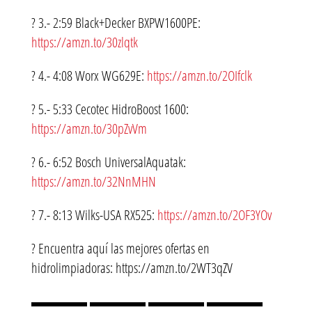
? 3.- 2:59 Black+Decker BXPW1600PE:
https://amzn.to/30zlqtk
? 4.- 4:08 Worx WG629E:
https://amzn.to/2OIfclk
? 5.- 5:33 Cecotec HidroBoost 1600:
https://amzn.to/30pZvVm
? 6.- 6:52 Bosch UniversalAquatak:
https://amzn.to/32NnMHN
? 7.- 8:13 Wilks-USA RX525:
https://amzn.to/2OF3YOv
? Encuentra aquí las mejores ofertas en
hidrolimpiadoras: https://amzn.to/2WT3qZV
▬▬▬▬ ▬▬▬▬ ▬▬▬▬ ▬▬▬▬