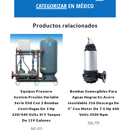
CATEGORIZAR
EN MÉXICO
Productos relacionados
Equipos Pressure
Bombas Sumergibles Para
System Presión Variable
Aguas Negras En Acero
Serie Ehd Con 2 Bombas
Inoxidable 316 Descarga De
Centrifugas De 3 Hp
3″ Con Motor De 7.5 Hp 440
220/440 Volts 3f Y Tanque
Volts 3500 Rpm
De 119 Galones
$
58,779
$
82,072