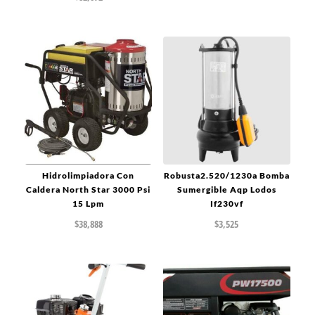
Hidrolimpiadora Con
Robusta2.520/1230a Bomba
Caldera North Star 3000 Psi
Sumergible Aqp Lodos
15 Lpm
If230vf
$
38,888
$
3,525