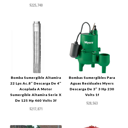
$
225,740
Bomba Sumergible Altamira
Bombas Sumergibles Para
22 Lps Ac.8″ Descarga De 4″
Aguas Residuales Myers
Acoplada A Motor
Descarga De 3″ 3 Hp 230
Sumergible Altamira Serie X
Volts 1f
De 125 Hp 460 Volts 3f
$
28,563
$
217,871