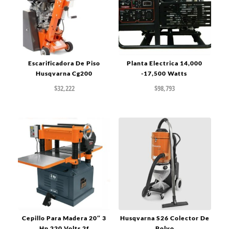
Escarificadora De Piso
Planta Electrica 14,000
Husqvarna Cg200
-17,500 Watts
$
32,222
$
98,793
Cepillo Para Madera 20″ 3
Husqvarna S26 Colector De
Hp 220 Volts 2f
Polvo