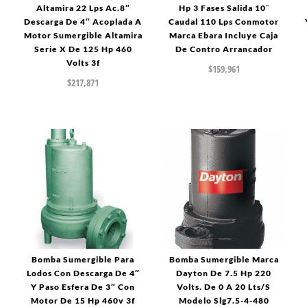
o
Altamira 22 Lps Ac.8″
Hp 3 Fases Salida 10¨
Descarga De 4″ Acoplada A
Caudal 110 Lps Conmotor
Motor Sumergible Altamira
Marca Ebara Incluye Caja
Serie X De 125 Hp 460
De Contro Arrancador
Volts 3f
$
159,961
$
217,871
Bomba Sumergible Para
Bomba Sumergible Marca
Lodos Con Descarga De 4″
Dayton De 7.5 Hp 220
Y Paso Esfera De 3″ Con
Volts. De 0 A 20 Lts/S
Motor De 15 Hp 460v 3f
Modelo Slg7.5-4-480