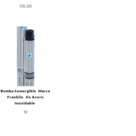
$
38,260
Bomba Sumergible Marca
Franklin En Acero
Inoxidable
$
0