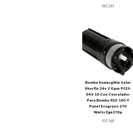
$
67,241
Bomba Sumergible Solar
Shurflo 24v 2 Gpm 9325-
043-10 Con Conrolador
Para Bomba 902-100 Y
Panel Ecogreen 270
Watts Ege270p
$
31,160