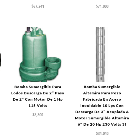
$
67,241
$
71,000
Bomba Sumergible Para
Bomba Sumergible
Lodos Descarga De 2″ Paso
Altamira Para Pozo
De 2″ Con Motor De 1 Hp
Fabricada En Acero
115 Volts
Inoxidable 10 Lps Con
Descarga De 3″ Acoplada A
$
8,800
Motor Sumergible Altamira
6″ De 20 Hp 230 Volts 3f
$
34,040