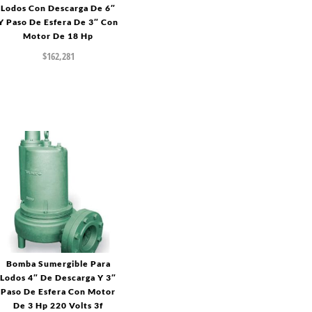
Lodos Con Descarga De 6″
Y Paso De Esfera De 3″ Con
Motor De 18 Hp
$
162,281
Bomba Sumergible Para
Lodos 4″ De Descarga Y 3″
Paso De Esfera Con Motor
De 3 Hp 220 Volts 3f