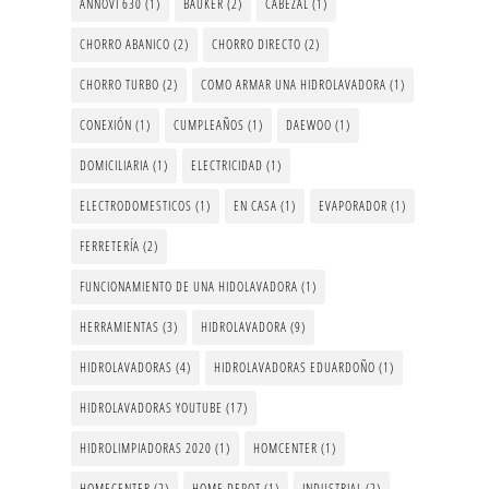
ANNOVI 630
(1)
BAUKER
(2)
CABEZAL
(1)
CHORRO ABANICO
(2)
CHORRO DIRECTO
(2)
CHORRO TURBO
(2)
COMO ARMAR UNA HIDROLAVADORA
(1)
CONEXIÓN
(1)
CUMPLEAÑOS
(1)
DAEWOO
(1)
DOMICILIARIA
(1)
ELECTRICIDAD
(1)
ELECTRODOMESTICOS
(1)
EN CASA
(1)
EVAPORADOR
(1)
FERRETERÍA
(2)
FUNCIONAMIENTO DE UNA HIDOLAVADORA
(1)
HERRAMIENTAS
(3)
HIDROLAVADORA
(9)
HIDROLAVADORAS
(4)
HIDROLAVADORAS EDUARDOÑO
(1)
HIDROLAVADORAS YOUTUBE
(17)
HIDROLIMPIADORAS 2020
(1)
HOMCENTER
(1)
HOMECENTER
(2)
HOME DEPOT
(1)
INDUSTRIAL
(2)