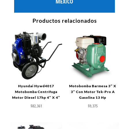
MÉXICO
Productos relacionados
Hyundai Hywd4017
Motobomba Barmesa 3″ X
Motobomba Centrífuga
3″ Con Motor Tek-Pro A
Motor Diesel 17hp 4″ X 4″
Gasolina 13 Hp
$
82,361
$
9,375