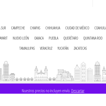
A SUR
CAMPECHE
CHIAPAS
CHIHUAHUA
CIUDAD DE MÉXICO
COAHUIL
AYARIT
NUEVO LEÓN
OAXACA
PUEBLA
QUERÉTARO
QUINTANA ROO
TAMAULIPAS
VERACRUZ
YUCATÁN
ZACATECAS
Nuestros precios no incluyen envío.
Descartar