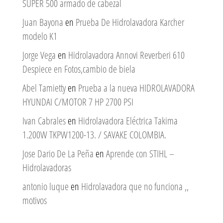
SUPER 500 armado de cabezal
Juan Bayona
en
Prueba De Hidrolavadora Karcher
modelo K1
Jorge Vega
en
Hidrolavadora Annovi Reverberi 610
Despiece en Fotos,cambio de biela
Abel Tamietty
en
Prueba a la nueva HIDROLAVADORA
HYUNDAI C/MOTOR 7 HP 2700 PSI
Ivan Cabrales
en
Hidrolavadora Eléctrica Takima
1.200W TKPW1200-13. / SAVAKE COLOMBIA.
Jose Dario De La Peña
en
Aprende con STIHL –
Hidrolavadoras
antonio luque
en
Hidrolavadora que no funciona ,,
motivos