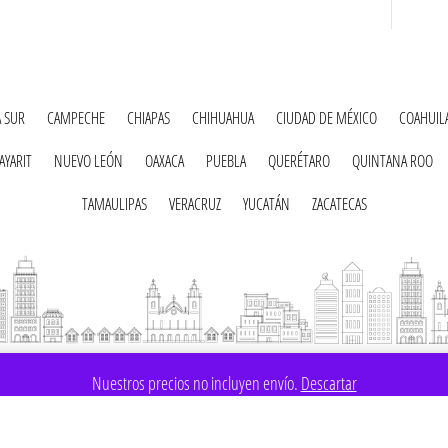
A SUR
CAMPECHE
CHIAPAS
CHIHUAHUA
CIUDAD DE MÉXICO
COAHUIL
AYARIT
NUEVO LEÓN
OAXACA
PUEBLA
QUERÉTARO
QUINTANA ROO
TAMAULIPAS
VERACRUZ
YUCATÁN
ZACATECAS
Nuestros precios no incluyen envío.
Descartar