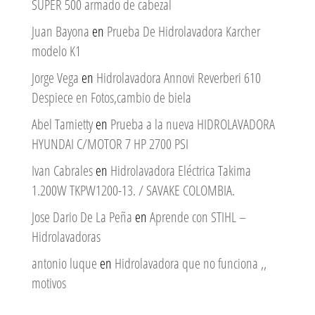
SUPER 500 armado de cabezal
Juan Bayona
en
Prueba De Hidrolavadora Karcher
modelo K1
Jorge Vega
en
Hidrolavadora Annovi Reverberi 610
Despiece en Fotos,cambio de biela
Abel Tamietty
en
Prueba a la nueva HIDROLAVADORA
HYUNDAI C/MOTOR 7 HP 2700 PSI
Ivan Cabrales
en
Hidrolavadora Eléctrica Takima
1.200W TKPW1200-13. / SAVAKE COLOMBIA.
Jose Dario De La Peña
en
Aprende con STIHL –
Hidrolavadoras
antonio luque
en
Hidrolavadora que no funciona ,,
motivos