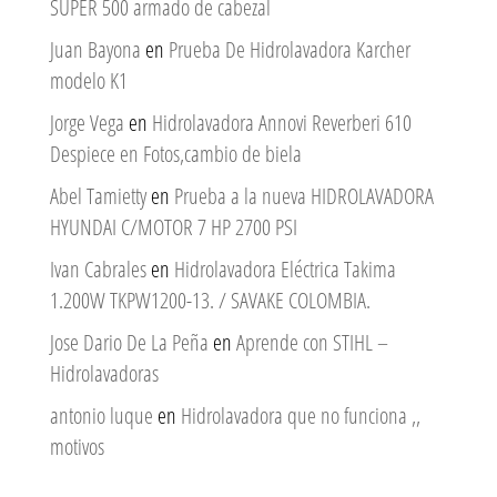
SUPER 500 armado de cabezal
Juan Bayona
en
Prueba De Hidrolavadora Karcher
modelo K1
Jorge Vega
en
Hidrolavadora Annovi Reverberi 610
Despiece en Fotos,cambio de biela
Abel Tamietty
en
Prueba a la nueva HIDROLAVADORA
HYUNDAI C/MOTOR 7 HP 2700 PSI
Ivan Cabrales
en
Hidrolavadora Eléctrica Takima
1.200W TKPW1200-13. / SAVAKE COLOMBIA.
Jose Dario De La Peña
en
Aprende con STIHL –
Hidrolavadoras
antonio luque
en
Hidrolavadora que no funciona ,,
motivos