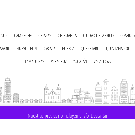
A SUR
CAMPECHE
CHIAPAS
CHIHUAHUA
CIUDAD DE MÉXICO
COAHUIL
AYARIT
NUEVO LEÓN
OAXACA
PUEBLA
QUERÉTARO
QUINTANA ROO
TAMAULIPAS
VERACRUZ
YUCATÁN
ZACATECAS
Nuestros precios no incluyen envío.
Descartar