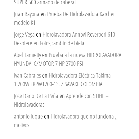
SUPER 500 armado de cabezal
Juan Bayona
en
Prueba De Hidrolavadora Karcher
modelo K1
Jorge Vega
en
Hidrolavadora Annovi Reverberi 610
Despiece en Fotos,cambio de biela
Abel Tamietty
en
Prueba a la nueva HIDROLAVADORA
HYUNDAI C/MOTOR 7 HP 2700 PSI
Ivan Cabrales
en
Hidrolavadora Eléctrica Takima
1.200W TKPW1200-13. / SAVAKE COLOMBIA.
Jose Dario De La Peña
en
Aprende con STIHL –
Hidrolavadoras
antonio luque
en
Hidrolavadora que no funciona ,,
motivos