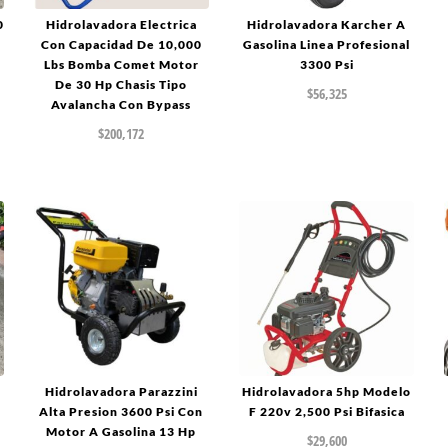
0
Hidrolavadora Electrica
Hidrolavadora Karcher A
Con Capacidad De 10,000
Gasolina Linea Profesional
Lbs Bomba Comet Motor
3300 Psi
De 30 Hp Chasis Tipo
$
56,325
Avalancha Con Bypass
$
200,172
Hidrolavadora Parazzini
Hidrolavadora 5hp Modelo
Alta Presion 3600 Psi Con
F 220v 2,500 Psi Bifasica
Motor A Gasolina 13 Hp
$
29,600