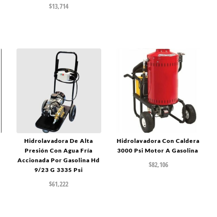
$
13,714
Hidrolavadora De Alta
Hidrolavadora Con Caldera
Presión Con Agua Fría
3000 Psi Motor A Gasolina
Accionada Por Gasolina Hd
$
82,106
9/23 G 3335 Psi
$
61,222