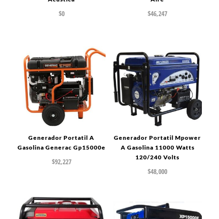
$
0
$
46,247
Generador Portatil A
Generador Portatil Mpower
Gasolina Generac Gp15000e
A Gasolina 11000 Watts
120/240 Volts
$
92,227
$
48,000