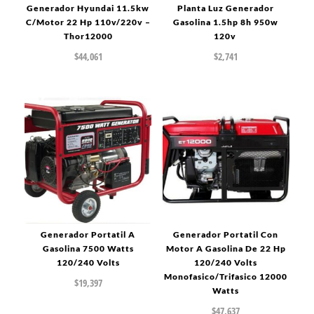
Generador Hyundai 11.5kw
Planta Luz Generador
C/Motor 22 Hp 110v/220v –
Gasolina 1.5hp 8h 950w
Thor12000
120v
$
44,061
$
2,741
Generador Portatil A
Generador Portatil Con
Gasolina 7500 Watts
Motor A Gasolina De 22 Hp
120/240 Volts
120/240 Volts
Monofasico/Trifasico 12000
$
19,397
Watts
$
47,637