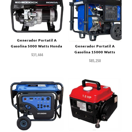
Generador Portatil A
Gasolina 5000 Watts Honda
Generador Portatil A
Gasolina 15000 Watts
$
31,444
$
85,250