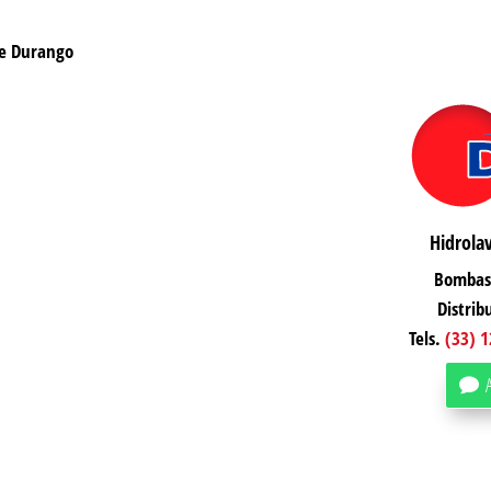
de Durango
Hidrola
Bombas 
Distrib
Tels.
(33) 