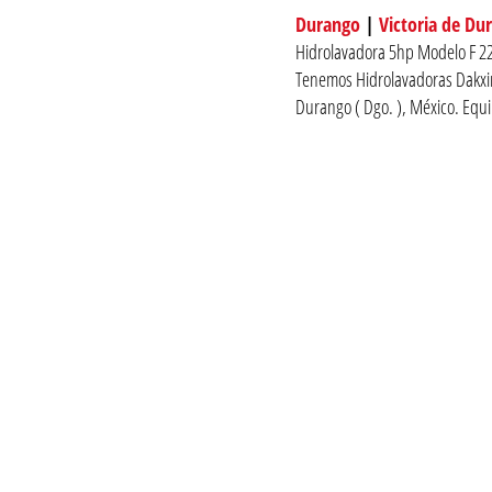
Durango
|
Victoria de Du
Hidrolavadora 5hp Modelo F 220
Tenemos Hidrolavadoras Dakxim
Durango ( Dgo. ), México. Equ